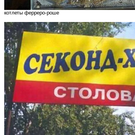
котлеты ферреро-роше