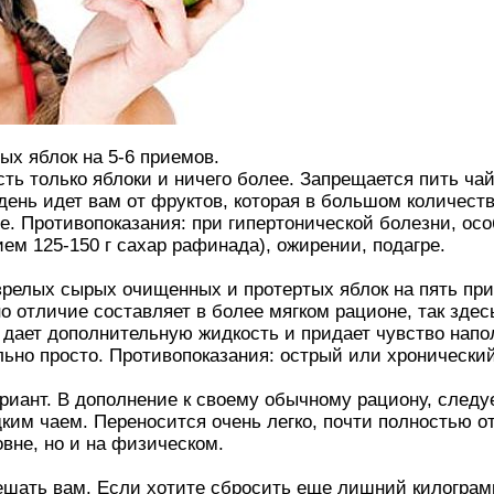
рых яблок на 5-6 приемов.
ть только яблоки и ничего более. Запрещается пить чай
день идет вам от фруктов, которая в большом количеств
те. Противопоказания: при гипертонической болезни, ос
ем 125-150 г сахар рафинада), ожирении, подагре.
кг зрелых сырых очищенных и протертых яблок на пять пр
но отличие составляет в более мягком рационе, так зде
 дает дополнительную жидкость и придает чувство нап
льно просто. Противопоказания: острый или хронический
ант. В дополнение к своему обычному рациону, следуе
ким чаем. Переносится очень легко, почти полностью от
овне, но и на физическом.
ешать вам. Если хотите сбросить еще лишний килограмм