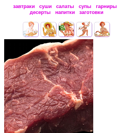
завтраки
суши
салаты
супы
гарниры
десерты
напитки
заготовки