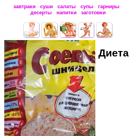
завтраки
суши
салаты
супы
гарниры
десерты
напитки
заготовки
Диета