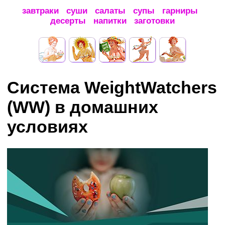
завтраки
суши
салаты
супы
гарниры
десерты
напитки
заготовки
Система WeightWatchers
(WW) в домашних
условиях