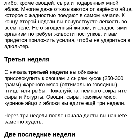
либо, кроме овощей, сыра и подаренных мной
яблок. Многие даже отказываются от варёного яйца,
которое с жадностью поедают в самом начале. К
концу второй недели вы почувствуете лёгкость во
всём теле. Не отягощенный жиром, и сладостями
opгaнизм потребует живости поступков, и вам
придётся приложить усилия, чтобы не удариться в
адюльтер.
Третья неделя
С начала
третьей недели
вы обязаны
присовокупить к овощам и сырам кусок (250-300
гpaмм) жареного мяса (оптимально говядины),
птицы или рыбы. Пожалуйста, немного сократите
сыры и йoгypты. Овощи, сыры, говяжье мясо,
куриное яйцо и яблоки вы едите ещё три недели.
Через три недели после начала диеты вы начнете
заметно худеть.
Две последние недели