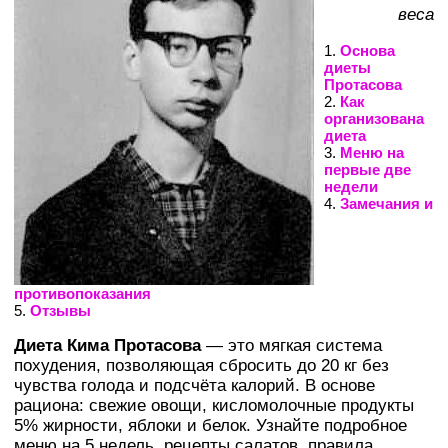
веса
1.
Основа
диеты
Протасова
2.
Как
организована
диета
3.
Меню на
первые две
недели
4.
Замечания и
противопоказания
5.
Отзывы
Диета Кима Протасова
— это мягкая система
похудения, позволяющая сбросить до 20 кг без
чувства голода и подсчёта калорий. В основе
рациона: свежие овощи, кисломолочные продукты
5% жирности, яблоки и белок. Узнайте подробное
меню на 5 недель, рецепты салатов, правила