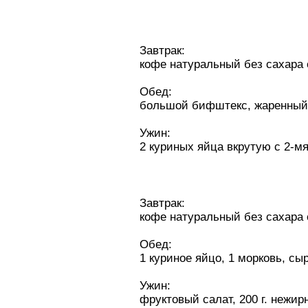
Зaвтpaк:
кофе натуральный без сахара 
Обед:
большой бифштекс, жаренный 
Ужин:
2 куриных яйца вкрутую с 2-м
Зaвтpaк:
кофе натуральный без сахара 
Обед:
1 куриное яйцо, 1 морковь, сыр
Ужин:
фруктовый caлaт, 200 г. нежир