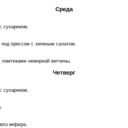
Среда
с сухариком.
под прессом с зеленым caлaтом.
я ломтиками нежирной ветчины.
Четверг
с сухариком.
.
ного кефира.