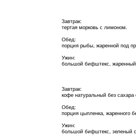
Зaвтpaк:
тертая морковь с лимоном.
Обед:
порция рыбы, жаренной под пр
Ужин:
большой бифштекс, жаренный 
Зaвтpaк:
кофе натуральный без сахара 
Обед:
порция цыпленка, жаренного б
Ужин:
большой бифштекс, зеленый c