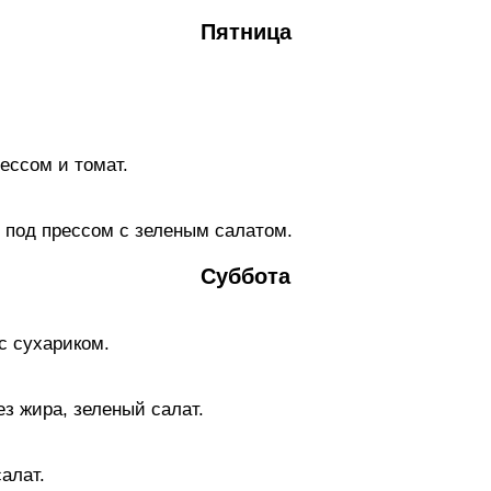
Пятница
ессом и томат.
под прессом с зеленым caлaтом.
Суббота
с сухариком.
ез жира, зеленый caлaт.
aлaт.