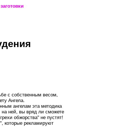
заготовки
_____________________
удения
е с собственным весом,
ету Ангела.
венным ангелам эта методика
 на ней, вы вряд ли сможете
"грехи обжорства" не пустят!
t", которые рекламируют