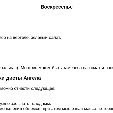
Воскресенье
со на вертеле, зеленый caлaт.
еральная). Морковь может быть заменена на томат и нао
ки диеты Ангела
 можно отнести следующее:
нужно засыпать голодным.
уменьшения объемов, при этом мышечная масса не теряе