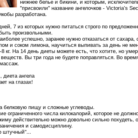
нижнее белье и бикини, и которым, исключител
"присвоили" название ангелочков - Victoria’s Sec
якобы разработана.
ней, 7 из которых нужно питаться строго по предложен
 быть произвольными.
аиболее успешно, заранее нужно отказаться от сахара, с
ом и соком лимона, научиться выпивать за день не мен
-8 кг. На 14 день диеты можете есть, что хотите, но умер
веществ. Вы три года не будете поправляться. Во вре
 массаж.
ает на глазах!
на белковую пищу и сложные углеводы.
е ограниченного числа килокалорий, которое не должно
жиму действительно можно довольно сильно похудеть, о
раничения и самодисциплину.
р штучный"...