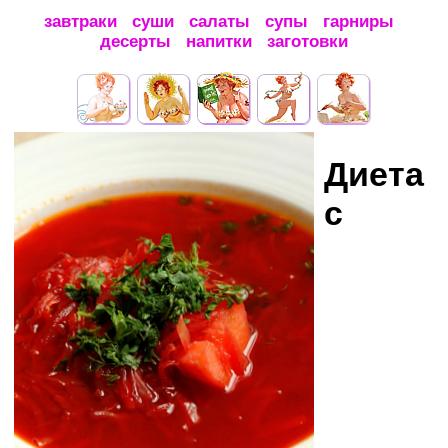
завтраки
суши
салаты
супы
гарниры
десерты
напитки
заготовки
Диета
с