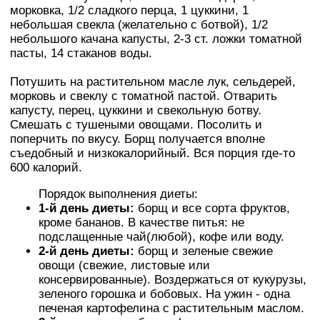
морковка, 1/2 сладкого перца, 1 цуккини, 1
небольшая свекла (желательно с ботвой), 1/2
небольшого качана капусты, 2-3 ст. ложки томатной
пасты, 14 стаканов воды.
Потушить на растительном масле лук, сельдерей,
морковь и свеклу с томатной пастой. Отварить
капусту, перец, цуккини и свекольную ботву.
Смешать с тушеными овощами. Посолить и
поперчить по вкусу. Борщ получается вполне
съедобный и низкокалорийный. Вся порция где-то
600 калорий.
Порядок выполнения диеты:
1-й день диеты:
борщ и все сорта фруктов,
кроме бананов. В качестве питья: не
подслащенные чай(любой), кoфe или воду.
2-й день диеты:
борщ и зеленые свежие
овощи (свежие, листовые или
консервированные). Воздержаться от кукурузы,
зеленого горошка и бобовых. На yжин - одна
печеная картофелина с растительным маслом.