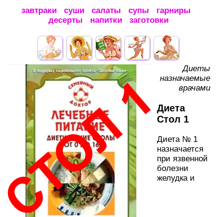
завтраки
суши
салаты
супы
гарниры
десерты
напитки
заготовки
Диеты
назначаемые
врачами
Диета
Стол 1
Диета № 1
назначается
при язвенной
болезни
желудка и