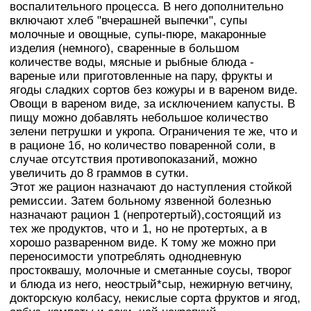
воспалительного процесса. В него дополнительно
включают хлеб "вчерашней выпечки", супы
молочные и овощные, супы-пюре, макаронные
изделия (немного), сваренные в большом
количестве воды, мясные и рыбные блюда -
вареные или приготовленные на пару, фрукты и
ягоды сладких сортов без кожуры и в вареном виде.
Овощи в вареном виде, за исключением капусты. В
пищу можно добавлять небольшое количество
зелени петрушки и укропа. Ограничения те же, что и
в рационе 1б, но количество поваренной соли, в
случае отсутствия противопоказаний, можно
увеличить до 8 граммов в сутки.
Этот же рацион назначают до наступления стойкой
ремиссии. Затем больному язвенной болезнью
назначают рацион 1 (непротертый),состоящий из
тех же продуктов, что и 1, но не протертых, а в
хорошо разваренном виде. К тому же можно при
переносимости употреблять однодневную
простоквашу, молочные и сметанные соусы, творог
и блюда из него, неострый*сыр, нежирную ветчину,
докторскую колбасу, некислые сорта фруктов и ягод,