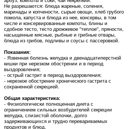
арбуз, компоты и соки, чай некрепкий.
Не разрешаются: блюда жареные, соления,
маринады и копчености, сырые овощи, хлеб грубого
помола, капуста и блюда из нее, консервы, в том
числе и консервированные компоты, блины и
сдобное тесто, тесто дрожжевое "теплое", пряности,
насыщенные мясные, рыбные и грибные отвары,
блюда из грибов, подливы и соусы с пассеровкой.
Показания:
- Язвенная болезнь желудка и двенадцатиперстной
кишки при нерезком обострении и в период
выздоровления;
- острый гастрит в период выздоровления;
- нерезкое обострение хронического гастрита с
сохраненной секрецией.
Общая xapaктepистика:
- Физиологически полноценная диета с
ограничением сильных возбудителей секреции
желудка, слизистой оболочки, долго
задерживающихся и трудно перевариваемых
продуктов и блюд.