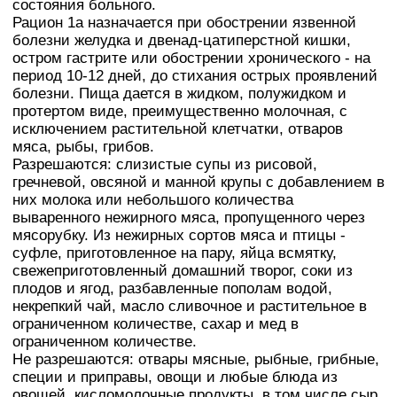
состояния больного.
Рацион 1а назначается при обострении язвенной
болезни желудка и двенад-цатиперстной кишки,
остром гастрите или обострении хронического - на
период 10-12 дней, до стихания острых проявлений
болезни. Пища дается в жидком, полужидком и
протертом виде, преимущественно молочная, с
исключением растительной клетчатки, отваров
мяса, рыбы, грибов.
Разрешаются: слизистые супы из рисовой,
гречневой, овсяной и манной крупы с добавлением в
них молока или небольшого количества
вываренного нежирного мяса, пропущенного через
мясорубку. Из нежирных сортов мяса и птицы -
суфле, приготовленное на пару, яйца всмятку,
свежеприготовленный домашний творог, соки из
плодов и ягод, разбавленные пополам водой,
некрепкий чай, масло сливочное и растительное в
ограниченном количестве, сахар и мед в
ограниченном количестве.
Не разрешаются: отвары мясные, рыбные, грибные,
специи и приправы, овощи и любые блюда из
овощей, кисломолочные продукты, в том числе сыр,