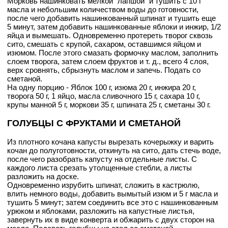
Морковь нашинковать мелкой "лапшой" и тушить с 10 г
масла и небольшим количеством воды до готовности,
после чего добавить нашинкованный шпинат и тушить еще
5 минут, затем добавить нашинкованные яблоки и инжир, 1/2
яйца и вымешать. Одновременно протереть творог сквозь
сито, смешать с крупой, сахаром, оставшимся яйцом и
изюмом. После этого смазать формочку маслом, заполнить
слоем творога, затем слоем фруктов и т. д., всего 4 слоя,
верх сровнять, сбрызнуть маслом и запечь. Подать со
сметаной.
На одну порцию - Яблок 100 г, изюма 20 г, инжира 20 г,
творога 50 г, 1 яйцо, масла сливочного 15 г, сахара 10 г,
крупы манной 5 г, моркови 35 г, шпината 25 г, сметаны 30 г.
ГОЛУБЦЫ С ФРУКТАМИ И СМЕТАНОЙ
Из плотного кочана капусты вырезать кочерыжку и варить
кочан до полуготовности, откинуть на сито, дать стечь воде,
после чего разобрать капусту на отдельные листы. С
каждого листа срезать утолщенные стебли, а листы
разложить на доске.
Одновременно изрубить шпинат, сложить в кастрюлю,
влить немного воды, добавить вымытый изюм и 5 г масла и
тушить 5 минут; затем соединить все это с нашинкованным
урюком и яблоками, разложить на капустные листья,
завернуть их в виде конверта и обжарить с двух сторон на