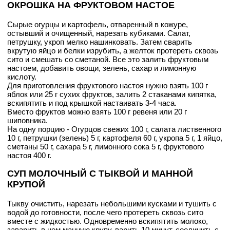
ОКРОШКА НА ФРУКТОВОМ НАСТОЕ
Сырые огурцы и картофель, отваренный в кожуре,
остывший и очищенный, нарезать кубиками. Салат,
петрушку, укроп мелко нашинковать. Затем сварить
вкрутую яйцо и белки изрубить, а желток протереть сквозь
сито и смешать со сметаной. Все это залить фруктовым
настоем, добавить овощи, зелень, сахар и лимонную
кислоту.
Для приготовления фруктового настоя нужно взять 100 г
яблок или 25 г сухих фруктов, залить 2 стаканами кипятка,
вскипятить и под крышкой настаивать 3-4 часа.
Вместо фруктов можно взять 100 г ревеня или 20 г
шиповника.
На одну порцию - Огурцов свежих 100 г, салата лиственного
10 г, петрушки (зелень) 5 г, картофеля 60 г, укропа 5 г, 1 яйцо,
сметаны 50 г, сахара 5 г, лимонного сока 5 г, фруктового
настоя 400 г.
СУП МОЛОЧНЫЙ С ТЫКВОЙ И МАННОЙ
КРУПОЙ
Тыкву очистить, нарезать небольшими кусками и тушить с
водой до готовности, после чего протереть сквозь сито
вместе с жидкостью. Одновременно вскипятить молоко,
заварить в нем манную крупу, варить 10 минут, соединить с