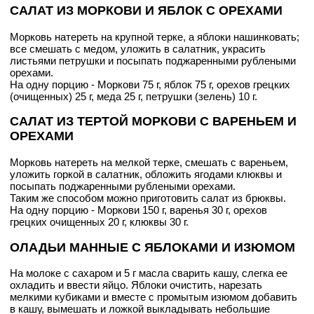
САЛАТ ИЗ МОРКОВИ И ЯБЛОК С ОРЕХАМИ
Морковь натереть на крупной терке, а яблоки нашинковать;
все смешать с медом, уложить в салатник, украсить
листьями петрушки и посыпать поджаренными рублеными
орехами.
На одну порцию - Моркови 75 г, яблок 75 г, орехов грецких
(очищенных) 25 г, меда 25 г, петрушки (зелень) 10 г.
САЛАТ ИЗ ТЕРТОЙ МОРКОВИ С ВАРЕНЬЕМ И
ОРЕХАМИ
Морковь натереть на мелкой терке, смешать с вареньем,
уложить горкой в салатник, обложить ягодами клюквы и
посыпать поджаренными рублеными орехами.
Таким же способом можно приготовить салат из брюквы.
На одну порцию - Моркови 150 г, варенья 30 г, орехов
грецких очищенных 20 г, клюквы 30 г.
ОЛАДЬИ МАННЫЕ С ЯБЛОКАМИ И ИЗЮМОМ
На молоке с сахаром и 5 г масла сварить кашу, слегка ее
охладить и ввести яйцо. Яблоки очистить, нарезать
мелкими кубиками и вместе с промытым изюмом добавить
в кашу, вымешать и ложкой выкладывать небольшие