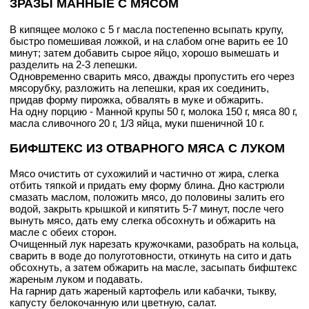
ЗРАЗЫ МАННЫЕ С МЯСОМ
В кипящее молоко с 5 г масла постепенно всыпать крупу,
быстро помешивая ложкой, и на слабом огне варить ее 10
минут; затем добавить сырое яйцо, хорошо вымешать и
разделить на 2-3 лепешки.
Одновременно сварить мясо, дважды пропустить его через
мясорубку, разложить на лепешки, края их соединить,
придав форму пирожка, обвалять в муке и обжарить.
На одну порцию - Манной крупы 50 г, молока 150 г, мяса 80 г,
масла сливочного 20 г, 1/3 яйца, муки пшеничной 10 г.
БИФШТЕКС ИЗ ОТВАРНОГО МЯСА С ЛУКОМ
Мясо очистить от сухожилий и частично от жира, слегка
отбить тяпкой и придать ему форму блина. Дно кастрюли
смазать маслом, положить мясо, до половины залить его
водой, закрыть крышкой и кипятить 5-7 минут, после чего
вынуть мясо, дать ему слегка обсохнуть и обжарить на
масле с обеих сторон.
Очищенный лук нарезать кружочками, разобрать на кольца,
сварить в воде до полуготовности, откинуть на сито и дать
обсохнуть, а затем обжарить на масле, засыпать бифштекс
жареным луком и подавать.
На гарнир дать жареный картофель или кабачки, тыкву,
капусту белокочанную или цветную, салат.