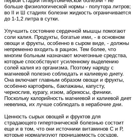
первой стадии гипертонической болезни - не
больше физиологической нормы - полутора литров;
во II и Ш стадиях болезни жидкость ограничивается
до 1-1,2 литра в сутки.
Улучшить состояние сердечной мышцы помогают
соли калия. Продукты, богатые ими, - в основном
овощи и фрукты, особенно в сыром виде, - должны
непременно входить в рацион. Тем более, что
многим больным назначают мочегонные средства,
которые способствуют усиленному выделению
солей калия из организма. Поэтому наряду с
магниевой полезно соблюдать и калиевую диету.
Она включает главным образом овощи и фрукты,
особенно картофель, баклажаны, капусту,
чернослив, курагу, изюм, абрикосы, финики.
Поскольку калорийность магниевой и калиевой диет
невелика, их лучше соблюдать в нерабочие дни.
Ценность сырых овощей и фруктов для
страдающего гипертонической болезнью состоит
еще и в том, что они источники витаминов С и Р,
которые нормализуют проницаемость сосудов,