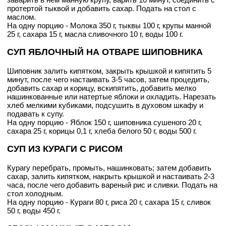
протертой тыквой и добавить сахар. Подать на стол с
маслом.
На одну порцию - Молока 350 г, тыквы 100 г, крупы манной
25 г, сахара 15 г, масла сливочного 10 г, воды 100 г.
СУП ЯБЛОЧНЫЙ НА ОТВАРЕ ШИПОВНИКА
Шиповник залить кипятком, закрыть крышкой и кипятить 5
минут, после чего настаивать 3-5 часов, затем процедить,
добавить сахар и корицу, вскипятить, добавить мелко
нашинкованные или натертые яблоки и охладить. Нарезать
хлеб мелкими кубиками, подсушить в духовом шкафу и
подавать к супу.
На одну порцию - Яблок 150 г, шиповника сушеного 20 г,
сахара 25 г, корицы 0,1 г, хлеба белого 50 г, воды 500 г.
СУП ИЗ КУРАГИ С РИСОМ
Курагу перебрать, промыть, нашинковать; затем добавить
сахар, залить кипятком, накрыть крышкой и настаивать 2-3
часа, после чего добавить вареный рис и сливки. Подать на
стол холодным.
На одну порцию - Кураги 80 г, риса 20 г, сахара 15 г, сливок
50 г, воды 450 г.