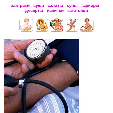
завтраки
суши
салаты
супы
гарниры
десерты
напитки
заготовки