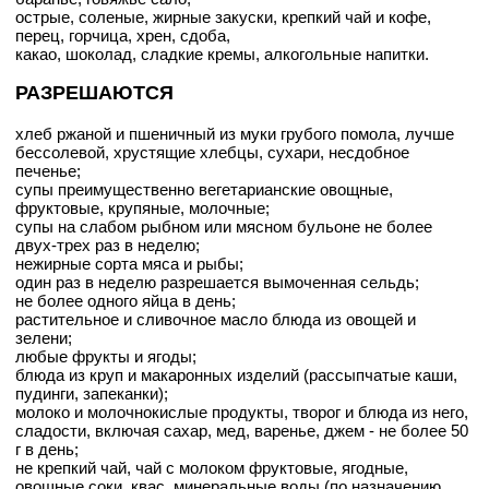
острые, соленые, жирные закуски, крепкий чай и кофе,
перец, горчица, хрен, сдоба,
какао, шоколад, сладкие кремы, алкогольные напитки.
РАЗРЕШАЮТСЯ
хлеб ржаной и пшеничный из муки грубого помола, лучше
бессолевой, хрустящие хлебцы, сухари, несдобное
печенье;
супы преимущественно вегетарианские овощные,
фруктовые, крупяные, молочные;
супы на слабом рыбном или мясном бульоне не более
двух-трех раз в неделю;
нежирные сорта мяса и рыбы;
один раз в неделю разрешается вымоченная сельдь;
не более одного яйца в день;
растительное и сливочное масло блюда из овощей и
зелени;
любые фрукты и ягоды;
блюда из круп и макаронных изделий (рассыпчатые каши,
пудинги, запеканки);
молоко и молочнокислые продукты, творог и блюда из него,
сладости, включая сахар, мед, варенье, джем - не более 50
г в день;
не крепкий чай, чай с молоком фруктовые, ягодные,
овощные соки, квас, минеральные воды (по назначению