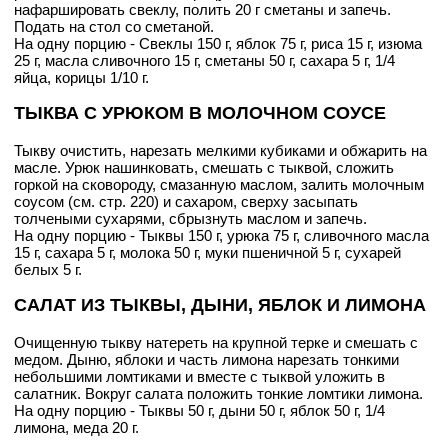
нафаршировать свеклу, полить 20 г сметаны и запечь.
Подать на стол со сметаной.
На одну порцию - Свеклы 150 г, яблок 75 г, риса 15 г, изюма
25 г, масла сливочного 15 г, сметаны 50 г, сахара 5 г, 1/4
яйца, корицы 1/10 г.
ТЫКВА С УРЮКОМ В МОЛОЧНОМ СОУСЕ
Тыкву очистить, нарезать мелкими кубиками и обжарить на
масле. Урюк нашинковать, смешать с тыквой, сложить
горкой на сковороду, смазанную маслом, залить молочным
соусом (см. стр. 220) и сахаром, сверху засыпать
толчеными сухарями, сбрызнуть маслом и запечь.
На одну порцию - Тыквы 150 г, урюка 75 г, сливочного масла
15 г, сахара 5 г, молока 50 г, муки пшеничной 5 г, сухарей
белых 5 г.
САЛАТ ИЗ ТЫКВЫ, ДЫНИ, ЯБЛОК И ЛИМОНА
Очищенную тыкву натереть на крупной терке и смешать с
медом. Дыню, яблоки и часть лимона нарезать тонкими
небольшими ломтиками и вместе с тыквой уложить в
салатник. Вокруг салата положить тонкие ломтики лимона.
На одну порцию - Тыквы 50 г, дыни 50 г, яблок 50 г, 1/4
лимона, меда 20 г.