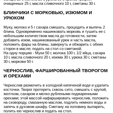
очищенных 25 г, масла сливочного 10 г, сметаны 30 г.
БЛИНЧИКИ С МОРКОВЬЮ, ИЗЮМОМ И
УРЮКОМ
Муку, молоко и 5 г сахара смешать, процедить и выпечь 2
блина. Одновременно нашинковать морковь и тушить ее с
небольшим количеством масла до готовности, затем
добавить изюм, нашинкованный урюк и часть масла,
положить фарш на блины, завернуть и обжарить с обеих
сторон в масле; подать на стол со сметаной.
На одну порцию - Муки 50 г, молока 100 г, 1/2 яйца, сахара
10 г, масла сливочного 20 г, изюма 30 г, урюка 30 г, сметаны
30 г, моркови 50 г.
ЧЕРНОСЛИВ, ФАРШИРОВАННЫЙ ТВОРОГОМ
И ОРЕХАМИ
Чернослив размочить в холодной кипяченой воде и удалить
косточки. Творог протереть сквозь сито, смешать с крупой,
желтком, сахаром и мелко рублеными поджаренными
орехами; этой массой нафаршировать чернослив, положить
на сковороду, смазанную маслом, подлить немного воды и
запечь в духовом шкафу. Сметану на половину выпарить,
полить ею чернослив и подать на стол.