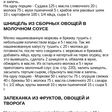
и запечь.
На одну порцию - Судака 125 г, масла сливочного 20 г,
молока 75 г, муки пшеничной 5 г, крабов или раковых шеек
10 г, картофеля 100 г, 1/4 яйца, сыра 5 г.
ШНИЦЕЛЬ ИЗ СБОРНЫХ ОВОЩЕЙ В
МОЛОЧНОМ СОУСЕ
Мелко нашинкованную морковь и брюкву тушить с
небольшим количеством воды и 5 г масла. Так же
нашинкованную капусту тушить с 20 г молока до
готовности, после чего соединить с морковью и брюквой,
добавить яйцо, крупу, сахар и натертый на терке огурец; все
это вымешать, сделать 2 шницеля и, обваляв в муке,
обжарить в масле. Из остального молока и 5 г муки
приготовить молочный соус (см. стр. 220), залить шницель,
засыпать тертым сыром, сбрызнуть маслом и запечь.
На одну порцию - Моркови 50 г, капусты 75 г, огурцов свежих
40 г, брюквы 50 г, молока 75 г, масла сливочного 20 г, сахара
5 г, 1/2 яйца, крупы манной 10 г, муки пшеничной 15 г, сыра 5
г.
ЗАПЕКАНКА ИЗ ФРУКТОВ, ОВОЩЕЙ И
ТВОРОГА