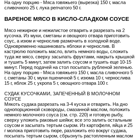
На одну порцию - Мяса говяжьего (вырезка) 150 г, масла
сливочного 25 г, лука репчатого 50 г.
ВАРЕНОЕ МЯСО В КИСЛО-СЛАДКОМ СОУСЕ
Мясо нежирное и нежилистое отварить и разрезать на 2
кусочка. Из муки, сметаны и овощного отвара приготовить
соус, а изюм и чернослив размочить в холодной воде.
Одновременно нашинковать яблоки и чернослив. В
кастрюлю положить масло, влить немного воды, сложить
туда же мясо, сверху засыпать фруктами, накрыть крышкой
и тушить 5 минут, затем залить соусом и тушить еще 10-15
минут. Перед подачей на стол посыпать рубленой зеленью.
На одну порцию - Мяса говяжьего 150 г, масла сливочного 5
г, сметаны 30 г, муки пшеничной 5 г, изюма 10 г, чернослива
15 г, яблок 25 г, укропа 5 г, овощного отвара 100 г.
СУДАК КУСОЧКАМИ, ЗАПЕЧЕННЫЙ В МОЛОЧНОМ
СОУСЕ
Мякоть судака разрезать на 3-4 куска и отварить. На дно
однопорционной сковороды, смазанной маслом, положить
немного молочного соуса (см. стр. 220) и готовую рыбу,
сверху уложить раковые шейки; все это залить остальным
соусом и засыпать тертым сыром. Из картофеля, яйца и 25
г молока приготовить пюре, разложить его вокруг судака,
посыпать тертым сыром, сбрызнуть растопленным маслом