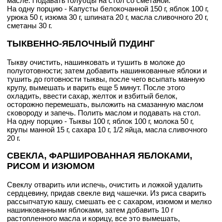
масле. Подавать голубцы на стол со сметаной.
На одну порцию - Капусты белокочанной 150 г, яблок 100 г,
урюка 50 г, изюма 30 г, шпината 20 г, масла сливочного 20 г,
сметаны 30 г.
ТЫКВЕННО-ЯБЛОЧНЫЙ ПУДИНГ
Тыкву очистить, нашинковать и тушить в молоке до
полуготовности; затем добавить нашинкованные яблоки и
тушить до готовности тыквы, после чего всыпать манную
крупу, вымешать и варить еще 5 минут. После этого
охладить, ввести сахар, желток и взбитый белок,
осторожно перемешать, выложить на смазанную маслом
сковороду и запечь. Полить маслом и подавать на стол.
На одну порцию - Тыквы 100 г, яблок 100 г, молока 50 г,
крупы манной 15 г, сахара 10 г, 1/2 яйца, масла сливочного
20 г.
СВЕКЛА, ФАРШИРОВАННАЯ ЯБЛОКАМИ,
РИСОМ И ИЗЮМОМ
Свеклу отварить или испечь, очистить и ложкой удалить
сердцевину, придав свекле вид чашечки. Из риса сварить
рассыпчатую кашу, смешать ее с сахаром, изюмом и мелко
нашинкованными яблоками, затем добавить 10 г
растопленного масла и корицу, все это вымешать,