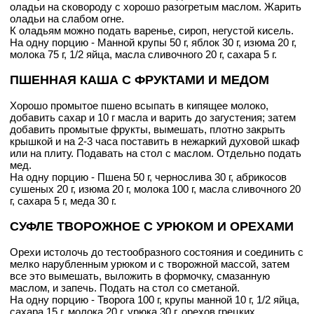
оладьи на сковороду с хорошо разогретым маслом. Жарить
оладьи на слабом огне.
К оладьям можно подать варенье, сироп, негустой кисель.
На одну порцию - Манной крупы 50 г, яблок 30 г, изюма 20 г,
молока 75 г, 1/2 яйца, масла сливочного 20 г, сахара 5 г.
ПШЕННАЯ КАША С ФРУКТАМИ И МЕДОМ
Хорошо промытое пшено всыпать в кипящее молоко,
добавить сахар и 10 г масла и варить до загустения; затем
добавить промытые фрукты, вымешать, плотно закрыть
крышкой и на 2-3 часа поставить в нежаркий духовой шкаф
или на плиту. Подавать на стол с маслом. Отдельно подать
мед.
На одну порцию - Пшена 50 г, чернослива 30 г, абрикосов
сушеных 20 г, изюма 20 г, молока 100 г, масла сливочного 20
г, сахара 5 г, меда 30 г.
СУФЛЕ ТВОРОЖНОЕ С УРЮКОМ И ОРЕХАМИ
Орехи истолочь до тестообразного состояния и соединить с
мелко нарубленным урюком и с творожной массой, затем
все это вымешать, выложить в формочку, смазанную
маслом, и запечь. Подать на стол со сметаной.
На одну порцию - Творога 100 г, крупы манной 10 г, 1/2 яйца,
сахара 15 г, молока 20 г, урюка 30 г, орехов грецких