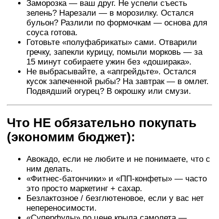
Заморозка — ваш друг. Не успели съесть
зелень? Нарезали — в морозилку. Остался
бульон? Разлили по формочкам — основа для
соуса готова.
Готовьте «полуфабрикаты» сами. Отварили
гречку, запекли курицу, помыли морковь — за
15 минут собираете ужин без «доширака».
Не выбрасывайте, а «апгрейдьте». Остался
кусок запеченной рыбы? На завтрак — в омлет.
Подвядший огурец? В окрошку или смузи.
Что НЕ обязательно покупать
(экономим бюджет):
Авокадо, если не любите и не понимаете, что с
ним делать.
«Фитнес-батончики» и «ПП-конфеты» — часто
это просто маркетинг + сахар.
Безлактозное / безглютеновое, если у вас нет
непереносимости.
«Суперфуды» по цене крыла самолета —