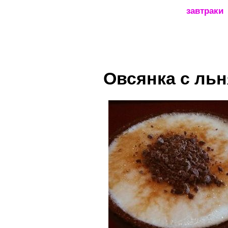
_____________________
завтраки
Овсянка с ль