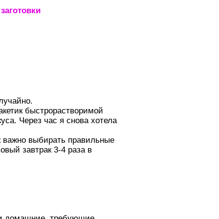
заготовки
_____________________
случайно.
пакетик быстрорастворимой
уса. Через час я снова хотела
ак важно выбирать правильные
овый завтрак 3-4 раза в
ои домашние, требующие