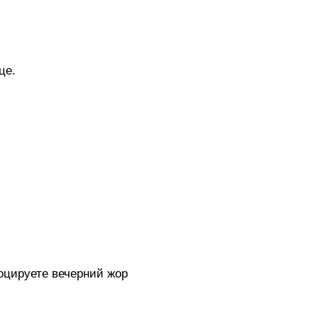
це.
воцируете вечерний жор