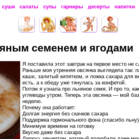
суши
салаты
супы
гарниры
десерты
напитки
няным семенем и ягодами
Я поставила этот завтрак на первое место не 
Раньше моя утренняя овсянка выглядела так: 
каши, залитый кипятком, и ложка сахара для вк
есть, а к обеду уже тянулась за конфетой.
Потом я узнала про льняное семя. И про то, к
углеводы утром. Теперь эта овсянка — мой баз
неделю.
Почему она работает:
Долгая энергия без скачков сахара
Поддержка гормонального фона (спасибо льну)
Минимум времени на готовку
Вкусно даже без сахара
Делюсь рецептом, который полюбили даже м