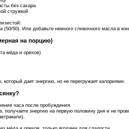
асты без сахара
вой стружкой
лизистой:
 (50/50). Или добавьте немного сливочного масла в кон
мерная на порцию)
ёта мёда и орехов)
, который дает энергию, но не перегружает калориями.
всянку?
чение часа после пробуждения.
е, получаете энергию на первую половину дня и не про
автракали).
ез мёда и орехов, только ягодами для сладости.