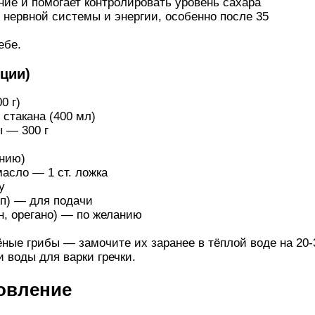
ие и помогает контролировать уровень сахара
нервной системы и энергии, особенно после 35
ебе.
рции)
0 г)
стакана (400 мл)
 — 300 г
анию)
асло — 1 ст. ложка
у
оп) — для подачи
н, орегано) — по желанию
ные грибы — замочите их заранее в тёплой воде на 20-
 воды для варки гречки.
овление