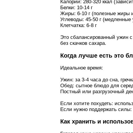
Калории: 280-320 ккал (зависи
Белки: 10-14 г
Жиры: 6-10 г (полезные жиры 
Углеводы: 45-50 г (медленные 
Клетчатка: 6-8 г
Это сбалансированный ужин с 
без скачков сахара.
Когда лучше есть это б
Идеальное время:
Ужин: за 3-4 часа до сна, греч
Обед: сытное блюдо для серед
Постный или разгрузочный ден
Если хотите похудеть: исполь
Если нужно поддержать силы: 
Как хранить и использо