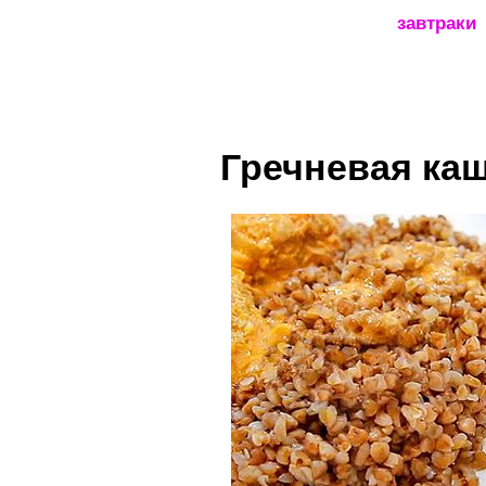
_____________________
завтраки
Гречневая каш