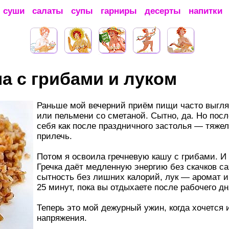
суши
салаты
супы
гарниры
десерты
напитки
а с грибами и луком
Раньше мой вечерний приём пищи часто выгля
или пельмени со сметаной. Сытно, да. Но посл
себя как после праздничного застолья — тяжел
прилечь.
Потом я освоила гречневую кашу с грибами. И 
Гречка даёт медленную энергию без скачков са
сытность без лишних калорий, лук — аромат и 
25 минут, пока вы отдыхаете после рабочего дн
Теперь это мой дежурный ужин, когда хочется и
напряжения.