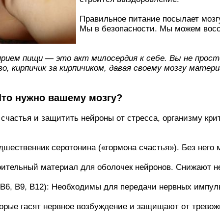
Правильное питание посылает мозгу
Мы в безопасности. Мы можем восс
рием пищи — это акт милосердия к себе. Вы не прост
о, кирпичик за кирпичиком, давая своему мозгу матер
Что нужно вашему мозгу?
счастья и защитить нейроны от стресса, организму кр
шественник серотонина («гормона счастья»). Без него 
оительный материал для оболочек нейронов. Снижают не
 B6, B9, B12): Необходимы для передачи нервных импу
орые гасят нервное возбуждение и защищают от тревож