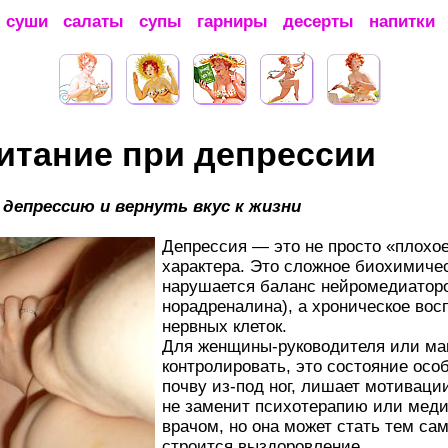
суши
салаты
супы
гарниры
десерты
напитки
итание при депрессии
депрессию и вернуть вкус к жизни
Депрессия — это не просто «плохо
характера. Это сложное биохимичес
нарушается баланс нейромедиаторо
норадреналина), а хроническое вос
нервных клеток.
Для женщины-руководителя или ма
контролировать, это состояние осо
почву из-под ног, лишает мотиваци
не заменит психотерапию или меди
врачом, но она может стать тем с
строится выздоровление.