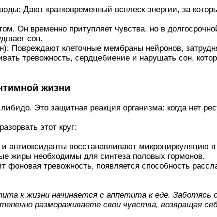
оды: Дают кратковременный всплеск энергии, за которы
том. Он временно притупляет чувства, но в долгосрочно
удшает сон.
): Повреждают клеточные мембраны нейронов, затрудня
вать тревожность, сердцебиение и нарушать сон, кото
интимной жизни
либидо. Это защитная реакция организма: когда нет ресу
.
азорвать этот круг:
 и антиоксиданты восстанавливают микроциркуляцию в 
ые жиры необходимы для синтеза половых гормонов.
ит фоновая тревожность, появляется способность рассл
ита к жизни начинается с аппетита к еде. Заботясь о
тепенно размораживаете свои чувства, возвращая себе