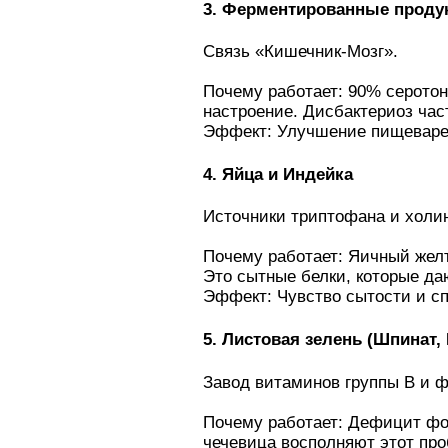
3. Ферментированные продук
Связь «Кишечник-Мозг».
Почему работает: 90% серото
настроение. Дисбактериоз час
Эффект: Улучшение пищеварен
4. Яйца и Индейка
Источники триптофана и холи
Почему работает: Яичный желт
Это сытные белки, которые да
Эффект: Чувство сытости и сп
5. Листовая зелень (Шпинат,
Завод витаминов группы B и 
Почему работает: Дефицит фол
чечевица восполняют этот про