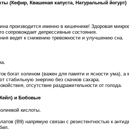
ты (Кефир, Квашеная капуста, Натуральный йогурт)
нина производится именно в кишечнике! Здоровая микр
то сопровождает депрессивные состояния.
ия ведет к снижению тревожности и улучшению сна.
на.
ок богат холином (важен для памяти и ясности ума), а
ют стабильную энергию без скачков сахара.
окойствия, отсутствие раздражительности от голода.
 Кейл) и Бобовые
фолиевой кислоты.
атов (B9) напрямую связан с резистентностью к антид
бел.