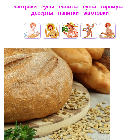
завтраки
суши
салаты
супы
гарниры
десерты
напитки
заготовки