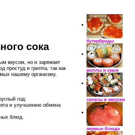
_____________________
бутерброды
ного сока
ым вкусом, но и заряжает
д простуд и гриппа, так как
роллы и суши
имых нашему организму.
руглый год;
салаты и закуски
тета и улучшению обмена
рных блюд.
первые блюда