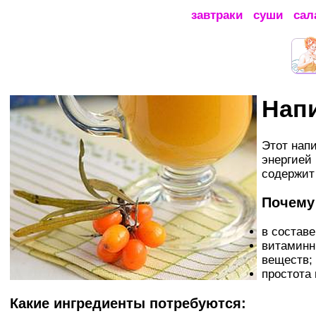
завтраки
суши
сал
Напи
Этот напи
энергией 
содержит
Почему 
в состав
витаминн
веществ;
простота 
Какие ингредиенты потребуются: