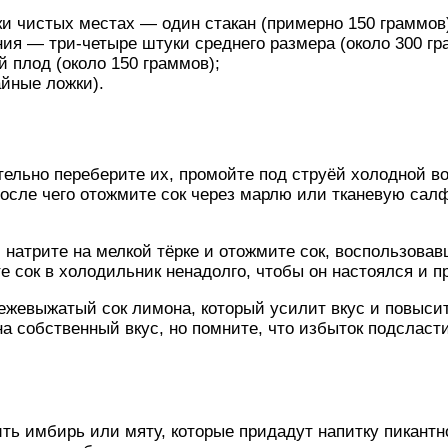
ки чистых местах — один стакан (примерно 150 граммов
ия — три-четыре штуки среднего размера (около 300 гр
 плод (около 150 граммов);
айные ложки).
ельно переберите их, промойте под струёй холодной в
после чего отожмите сок через марлю или тканевую салф
 натрите на мелкой тёрке и отожмите сок, воспользовав
 сок в холодильник ненадолго, чтобы он настоялся и 
вежевыжатый сок лимона, который усилит вкус и повыси
а собственный вкус, но помните, что избыток подсласт
ь имбирь или мяту, которые придадут напитку пикантно