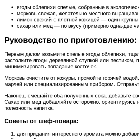
ягоды облепихи спелые, собранные в экологичес
морковь свежая, желательно местного выращиван
лимон свежий с плотной кожицей — один крупный
сахар или мед — по вкусу (примерно одна-две ч
Руководство по приготовлению:
Первым делом возьмите спелые ягоды облепихи, тщат
растолките ягоды деревянной ступкой или пестиком, 
минимизировать попадание косточек.
Морковь очистите от кожуры, промойте горячей водой,
марлей или специализированным прибором. Отправьте
Наконец, смешайте оба полученных сока, добавьте с
Сахар или мед добавляйте осторожно, ориентируясь н
полезность напитка.
Советы от шеф-повара:
для придания интересного аромата можно добавит