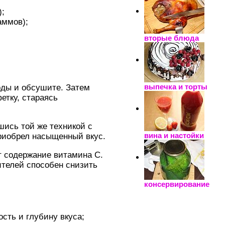
);
аммов);
вторые блюда
выпечка и торты
оды и обсушите. Затем
етку, стараясь
шись той же техникой с
вина и настойки
приобрел насыщенный вкус.
т содержание витамина C.
ителей способен снизить
консервирование
сть и глубину вкуса;