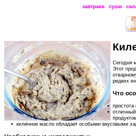
завтраки
суши
сал
Кил
Сегодня 
Этот про
отварном
редких и
Что осо
простота
отличный
продукто
килечное масло обладает особыми вкусовыми ха