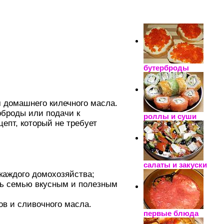
_____________________
бутерброды
 домашнего килечного масла.
рброды или подачи к
роллы и суши
епт, который не требует
салаты и закуски
каждого домохозяйства;
ть семью вкусным и полезным
в и сливочного масла.
первые блюда