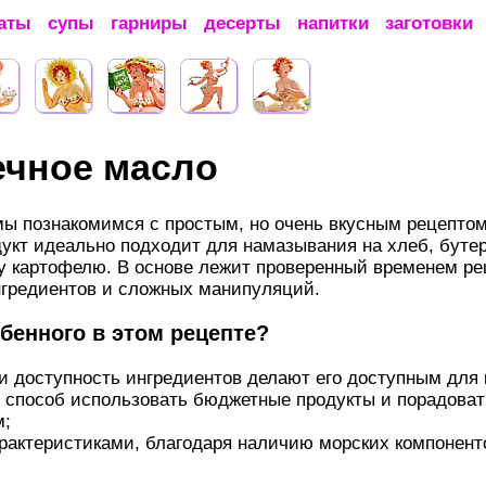
аты
супы
гарниры
десерты
напитки
заготовки
ечное масло
мы познакомимся с простым, но очень вкусным рецептом
дукт идеально подходит для намазывания на хлеб, буте
у картофелю. В основе лежит проверенный временем рец
нгредиентов и сложных манипуляций.
бенного в этом рецепте?
 и доступность ингредиентов делают его доступным для 
 способ использовать бюджетные продукты и порадова
м;
рактеристиками, благодаря наличию морских компоненто