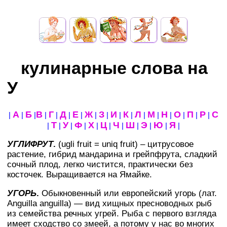
кулинарные слова на
У
А
Б
В
Г
Д
Е
Ж
З
И
К
Л
М
Н
О
П
Р
С
|
|
|
|
|
|
|
|
|
|
|
|
|
|
|
|
|
Т
У
Ф
Х
Ц
Ч
Ш
Э
Ю
Я
|
|
|
|
|
|
|
|
|
|
|
УГЛИФРУТ
.
(ugli fruit = uniq fruit) – цитрусовое
растение, гибрид мандарина и грейпфрута, сладкий
сочный плод, легко чистится, практически без
косточек. Выращивается на Ямайке.
УГОРЬ
.
Обыкновенный или европейский угорь (лат.
Anguilla anguilla) — вид хищных пресноводных рыб
из семейства речных угрей. Рыба с первого взгляда
имеет сходство со змеей, а потому у нас во многих