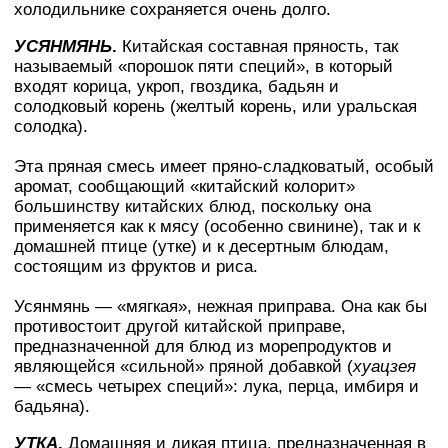
холодильнике сохраняется очень долго.
УСЯНМЯНЬ
.
Китайская составная пряность, так
называемый «порошок пяти специй», в который
входят корица, укроп, гвоздика, бадьян и
солодковый корень (желтый корень, или уральская
солодка).
Эта пряная смесь имеет пряно-сладковатый, особый
аромат, сообщающий «китайский колорит»
большинству китайских блюд, поскольку она
применяется как к мясу (особенно свинине), так и к
домашней птице (утке) и к десертным блюдам,
состоящим из фруктов и риса.
Усянмянь — «мягкая», нежная приправа. Она как бы
противостоит другой китайской приправе,
предназначенной для блюд из морепродуктов и
являющейся «сильной» пряной добавкой (
хуацзея
— «смесь четырех специй»: лука, перца, имбиря и
бадьяна).
УТКА
.
Домашняя и дикая птица, предназначенная в