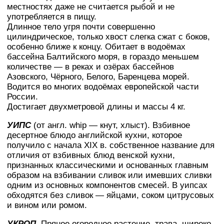
местностях даже не считается рыбой и не
употребляется в пищу.
Длинное тело угря почти совершенно
цилиндрическое, только хвост слегка сжат с боков,
особенно ближе к концу. Обитает в водоёмах
бассейна Балтийского моря, в гораздо меньшем
количестве — в реках и озёрах бассейнов
Азовского, Чёрного, Белого, Баренцева морей.
Водится во многих водоёмах европейской части
России.
Достигает двухметровой длины и массы 4 кг.
УИПС
(от англ. whip — кнут, хлыст). Взбивное
десертное блюдо английской кухни, которое
получило с начала XIX в. собственное название для
отличия от взбивных блюд венской кухни,
признанных классическими и основанных главным
образом на взбивании сливок или имевших сливки
одним из основных компонентов смесей. В уипсах
обходятся без сливок — яйцами, соком цитрусовых
и вином или ромом.
УКРОП
.
Пряное огородное растение, трава, широко