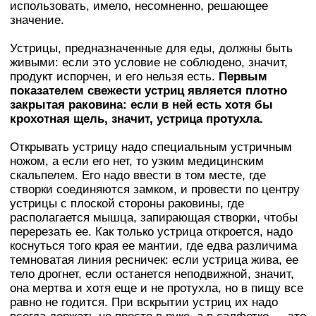
использовать, имело, несомненно, решающее
значение.
Устрицы, предназначенные для еды, должны быть
живыми: если это условие не соблюдено, значит,
продукт испорчен, и его нельзя есть.
Первым
показателем свежести устриц является плотно
закрытая раковина: если в ней есть хотя бы
крохотная щель, значит, устрица протухла.
Открывать устрицу надо специальным устричным
ножом, а если его нет, то узким медицинским
скальпелем. Его надо ввести в том месте, где
створки соединяются замком, и провести по центру
устрицы с плоской стороны раковины, где
располагается мышца, запирающая створки, чтобы
перерезать ее. Как только устрица откроется, надо
коснуться того края ее мантии, где едва различима
темноватая линия ресничек: если устрица жива, ее
тело дрогнет, если останется неподвижной, значит,
она мертва и хотя еще и не протухла, но в пищу все
равно не годится. При вскрытии устриц их надо