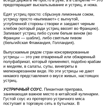
всегда держать не просто в руке, а в салфетке — это
предотвращает выскальзывание и устриц, и ножа.
Едят устриц просто: сбрызнув лимонным соком,
устрицу просто «выпивают» с выгнутой,
углубленной стороны створки и заедают черным
хлебом (который ради устриц ввозят во Францию).
Запивают устриц либо сухим белым вином (во
Франции — шабли), либо светлым пивом
(бельгийская Фламандия, Голландия).
Выпускаемые рядом стран консервированные
устрицы — это уже отваренный или обжаренный
полуфабрикат, который применяют, подобно крабам
и мидиям, в салаты, супы, винегреты в
мелконарезанном виде. Но эти устрицы не дают
никакого представления о вкусе живых, настоящих
устриц.
УСТРИЧНЫЙ СОУС
.
Пикантная приправа,
занимающая важное место в китайской кулинарии.
Густой соус из протертого устричного мяса
поступает в торговую сеть в бутылках. В