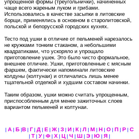
упрощенной формы (треугольнички), начиненных
чаще всего жареным луком и грибами.
Использовались в качестве засыпки в литовские
борщи, применялись в основном в старолитовской,
польской и белорусской городских кухнях.
Тесто под ушки в отличие от пельменей нарезалось
не кружками тонким стаканом, а небольшими
квадратиками, что ускоряло и упрощало
приготовление ушек. Это было чисто формальное,
внешнее отличие. Ушки, приготовленные с мясным
фаршем, фактически напоминали литовские
колдуны (колтунаи) и отличались лишь менее
тщательной отделкой и худшим составом начинки.
Таким образом, ушки можно считать упрощенным,
приспособленным для менее зажиточных слоев
вариантом пельменей и колтунаи.
А
Б
В
Г
Д
Е
Ж
З
И
К
Л
М
Н
О
П
Р
С
|
|
|
|
|
|
|
|
|
|
|
|
|
|
|
|
|
Т
У
Ф
Х
Ц
Ч
Ш
Э
Ю
Я
|
|
|
|
|
|
|
|
|
|
|