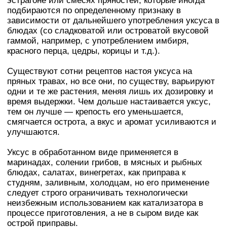
эстрагоне или смесях пряностей, которые иногда
подбираются по определенному признаку в
зависимости от дальнейшего употребления уксуса в
блюдах (со сладковатой или островатой вкусовой
гаммой, например, с употреблением имбиря,
красного перца, цедры, корицы и т.д.).
Существуют сотни рецептов настоя уксуса на
пряных травах, но все они, по существу, варьируют
одни и те же растения, меняя лишь их дозировку и
время выдержки. Чем дольше настаивается уксус,
тем он лучше — крепость его уменьшается,
смягчается острота, а вкус и аромат усиливаются и
улучшаются.
Уксус в обработанном виде применяется в
маринадах, солении грибов, в мясных и рыбных
блюдах, салатах, винегретах, как приправа к
студням, заливным, холодцам, но его применение
следует строго ограничивать технологически
неизбежным использованием как катализатора в
процессе приготовления, а не в сыром виде как
острой приправы.