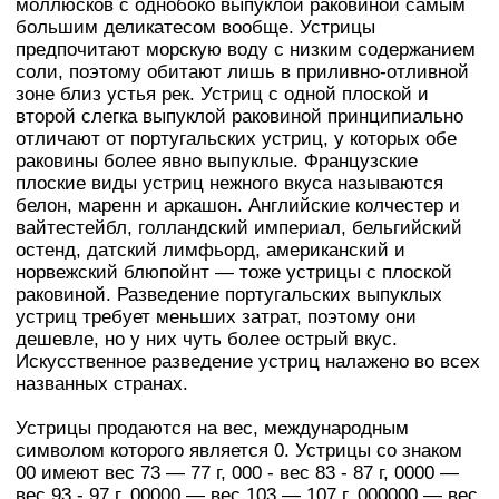
моллюсков с однобоко выпуклой раковиной самым
большим деликатесом вообще. Устрицы
предпочитают морскую воду с низким содержанием
соли, поэтому обитают лишь в приливно-отливной
зоне близ устья рек. Устриц с одной плоской и
второй слегка выпуклой раковиной принципиально
отличают от португальских устриц, у которых обе
раковины более явно выпуклые. Французские
плоские виды устриц нежного вкуса называются
белон, маренн и аркашон. Английские колчестер и
вайтестейбл, голландский империал, бельгийский
остенд, датский лимфьорд, американский и
норвежский блюпойнт — тоже устрицы с плоской
раковиной. Разведение португальских выпуклых
устриц требует меньших затрат, поэтому они
дешевле, но у них чуть более острый вкус.
Искусственное разведение устриц налажено во всех
названных странах.
Устрицы продаются на вес, международным
символом которого является 0. Устрицы со знаком
00 имеют вес 73 — 77 г, 000 - вес 83 - 87 г, 0000 —
вес 93 - 97 г, 00000 — вес 103 — 107 г, 000000 — вес