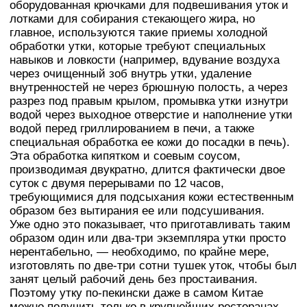
оборудованная крючками для подвешивания уток и
лотками для собирания стекающего жира, но
главное, используются такие приемы холодной
обработки утки, которые требуют специальных
навыков и ловкости (например, вдувание воздуха
через очищенный зоб внутрь утки, удаление
внутренностей не через брюшную полость, а через
разрез под правым крылом, промывка утки изнутри
водой через выходное отверстие и наполнение утки
водой перед гриллированием в печи, а также
специальная обработка ее кожи до посадки в печь).
Эта обработка кипятком и соевым соусом,
производимая двукратно, длится фактически двое
суток с двумя перерывами по 12 часов,
требующимися для подсыхания кожи естественным
образом без вытирания ее или подсушивания.
Уже одно это показывает, что приготавливать таким
образом один или два-три экземпляра утки просто
нерентабельно, — необходимо, по крайне мере,
изготовлять по две-три сотни тушек уток, чтобы был
занят целый рабочий день без простаивания.
Поэтому утку по-пекински даже в самом Китае
можно получить только в крупнейших ресторанах,