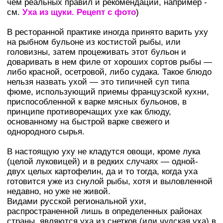
чем реальных правил и рекомендаций, например -
см.
Уха из щуки. Рецепт с фото
)
В ресторанной практике иногда принято варить уху
на рыбном бульоне из костистой рыбы, или
головизны, затем процеживать этот бульон и
доваривать в нем филе от хороших сортов рыбы —
либо красной, осетровой, либо судака. Такое блюдо
нельзя назвать ухой — это типичней суп типа
фюме, использующий приемы французской кухни,
приспособленной к варке мясных бульонов, в
принципе противоречащих ухе как блюду,
основанному на быстрой варке свежего и
однородного сырья.
В настоящую уху не кладутся овощи, кроме лука
(целой луковицей) и в редких случаях — одной-
двух целых картофелин, да и то тогда, когда уха
готовится уже из снулой рыбы, хотя и выловленной
недавно, но уже не живой.
Видами русской региональной ухи,
распространенной лишь в определенных районах
страны, являются уха из снетков (или чудская уха) в