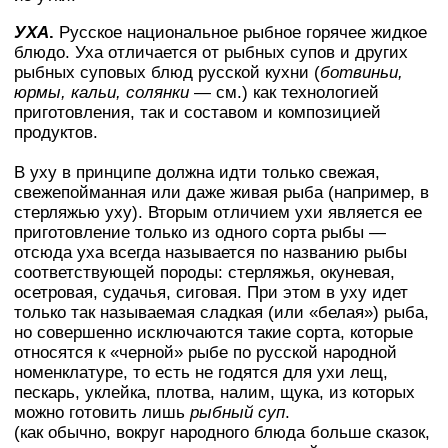
УХА
.
Русское национальное рыбное горячее жидкое
блюдо. Уха отличается от рыбных супов и других
рыбных суповых блюд русской кухни (
ботвиньи,
юрмы, кальи, солянки
— см.) как технологией
приготовления, так и составом и композицией
продуктов.
В уху в принципе должна идти только свежая,
свежепойманная или даже живая рыба (например, в
стерляжью уху). Вторым отличием ухи является ее
приготовление только из одного сорта рыбы —
отсюда уха всегда называется по названию рыбы
соответствующей породы: стерляжья, окуневая,
осетровая, судачья, сиговая. При этом в уху идет
только так называемая сладкая (или «белая») рыба,
но совершенно исключаются такие сорта, которые
относятся к «черной» рыбе по русской народной
номенклатуре, то есть не годятся для ухи лещ,
пескарь, уклейка, плотва, налим, щука, из которых
можно готовить лишь
рыбный суп
.
(как обычно, вокруг народного блюда больше сказок,