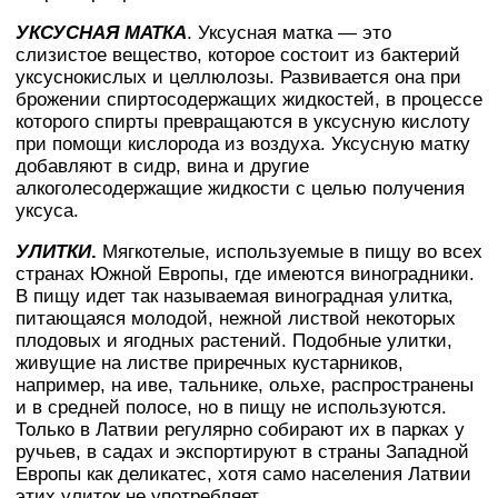
УКСУСНАЯ МАТКА
. Уксусная матка — это
слизистое вещество, которое состоит из бактерий
уксуснокислых и целлюлозы. Развивается она при
брожении спиртосодержащих жидкостей, в процессе
которого спирты превращаются в уксусную кислоту
при помощи кислорода из воздуха. Уксусную матку
добавляют в сидр, вина и другие
алкоголесодержащие жидкости с целью получения
уксуса.
УЛИТКИ
.
Мягкотелые, используемые в пищу во всех
странах Южной Европы, где имеются виноградники.
В пищу идет так называемая виноградная улитка,
питающаяся молодой, нежной листвой некоторых
плодовых и ягодных растений. Подобные улитки,
живущие на листве приречных кустарников,
например, на иве, тальнике, ольхе, распространены
и в средней полосе, но в пищу не используются.
Только в Латвии регулярно собирают их в парках у
ручьев, в садах и экспортируют в страны Западной
Европы как деликатес, хотя само населения Латвии
этих улиток не употребляет.