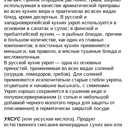
используемая в качестве ароматической приправы
во всех кухнях мира и практически во всех видах
блюд, кроме десертных. В русской и
западноевропейской кухнях укроп используется в
основном в салатах и супах; в финской и
прибалтийской кухнях — в рыбных блюдах, причем
в большом количестве, как один из главных
компонентов; в восточных кухнях применяется
меньше и, как правило, в мясные тушеные блюда и
кисломолочные.
В русской кухне укроп — одна из основных
пряностей, применяемая во всех видах солений
(огурцов, помидоров, грибов). Для солений
применяются исключительно старые стебли укропа,
отцветшие и начавшие высыхать, с семенами.
Укроп хорошо сохраняется в сушеном виде и
полуконсервированном (с солью и небольшой
добавкой черного молотого перца для защиты от
плесневения) в герметически закрытой посуде.
УКСУС
(или уксусная кислота). Продукт
естественного скисания виноградных сухих вин или