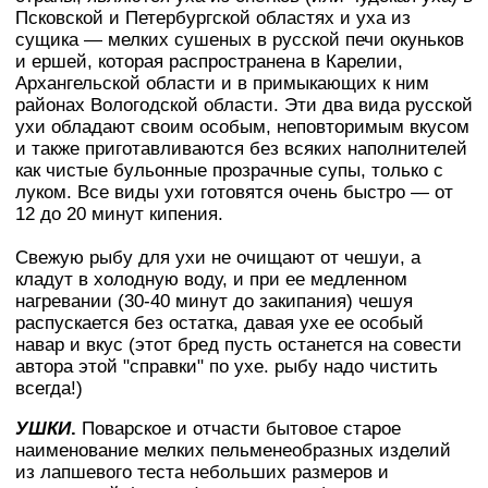
Псковской и Петербургской областях и уха из
сущика — мелких сушеных в русской печи окуньков
и ершей, которая распространена в Карелии,
Архангельской области и в примыкающих к ним
районах Вологодской области. Эти два вида русской
ухи обладают своим особым, неповторимым вкусом
и также приготавливаются без всяких наполнителей
как чистые бульонные прозрачные супы, только с
луком. Все виды ухи готовятся очень быстро — от
12 до 20 минут кипения.
Свежую рыбу для ухи не очищают от чешуи, а
кладут в холодную воду, и при ее медленном
нагревании (30-40 минут до закипания) чешуя
распускается без остатка, давая ухе ее особый
навар и вкус (этот бред пусть останется на совести
автора этой "справки" по ухе. рыбу надо чистить
всегда!)
УШКИ
.
Поварское и отчасти бытовое старое
наименование мелких пельменеобразных изделий
из лапшевого теста небольших размеров и