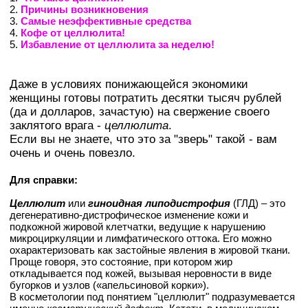
2.
Причины возникновения
3.
Самые неэффективные средства
4.
Кофе от целлюлита!
5.
Избавление от целлюлита за неделю!
Даже в условиях понижающейся экономики
женщины готовы потратить десятки тысяч рублей
(да и долларов, зачастую) на свержение своего
заклятого врага -
целлюлита
.
Если вы не знаете, что это за "зверь" такой - вам
очень и очень повезло.
Для справки:
Целлюлит
или
гиноидная липодистрофия
(ГЛД) – это
дегенеративно-дистрофическое изменение кожи и
подкожной жировой клетчатки, ведущие к нарушению
микроциркуляции и лимфатического оттока. Его можно
охарактеризовать как застойные явления в жировой ткани.
Проще говоря, это состояние, при котором жир
откладывается под кожей, вызывая неровности в виде
бугорков и узлов («апельсиновой корки»).
В косметологии под понятием "целлюлит" подразумевается