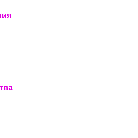
ния
тва