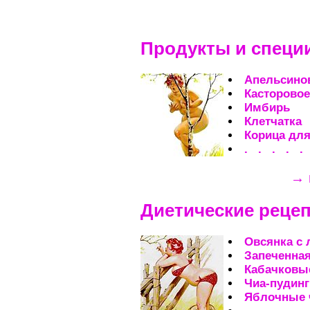
Продукты и специ
Апельсино
Касторовое
Имбирь
Клетчатка
Корица для
. . . . .
→ 
Диетические рецеп
Овсянка с
Запеченна
Кабачковы
Чиа-пудинг
Яблочные 