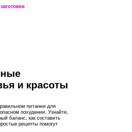
заготовки
_____________________
зные
вья и красоты
правильном питании для
зопасном похудении. Узнайте,
ый баланс, как составить
простые рецепты помогут