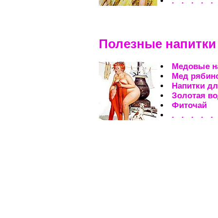
. . . . .
Полезные напитки
Медовые н
Мед рябин
Напитки дл
Золотая во
Фиточай
. . . . .