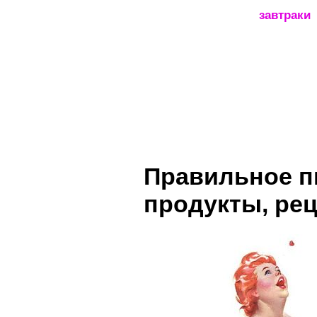
_____________________
завтраки
Правильное п
продукты, ре