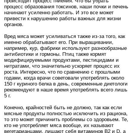
происходит процесс гниения. Что бы убрать
процесс образования токсинов, наши почки и печень
начинают усиленно работать. И это все может
привести к нарушению работы важных для жизни
органов.
Вред мяса может усиливаться также из-за того, как
именно обрабатывают его. При выращивании,
например, кур, фабрики используют разнообразные
антибиотики и гормоны. Птиц также кормят
модифицируемыми продуктами, пестицидами и
нитратами, что значительно ускоряет процесс их
роста. Интересно, что по сравнению с прошлыми
годами, когда врачи советовали употреблять около
150 г куриного белка в день, современные диетологи
рекомендуют в наше время употреблять всего лишь
5 г.
Конечно, крайностей быть не должно, так как если
мясные продукты полностью исключить из рациона,
то это может причинить проблемы со здоровьем. Те,
кто не употребляет мяса вообще, их называют
вегетарианцами, лишают себя витаминов В2 и D, а