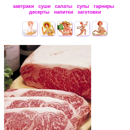
завтраки
суши
салаты
супы
гарниры
десерты
напитки
заготовки