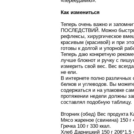
«перееданию».
Как измениться
Теперь очень важно и запомн
ПОСЛЕДСТВИЙ. Можно быстро по
рефлексы, хирургическое вме
красивым (красивой) и при э
готовы к долгой и упорной ра
Теперь даю конкретную рекоме
лучше блокнот и ручку с пишу
измерить свой вес. Вес всегда
не ели.
В интернете полно различных с
белков и углеводов. Вы может
содержаться и на упаковке сам
протяжении недели должны зап
составлял подобную таблицу.
Вторник (обед) Вес продукта 
Мясо жареное (свинина) 150 г 4
Гречка 100 г 330 ккал.
Хлеб Дарницкий 150 г 206*1,5 =