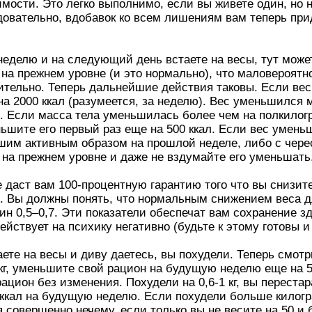
имости. Это легко выполнимо, если вы живете один, но 
овательно, вдобавок ко всем лишениям вам теперь при
 неделю и на следующий день встаете на весы, тут може
на прежнем уровне (и это нормально), что маловероятно,
ительно. Теперь дальнейшие действия таковы. Если ве
а 2000 ккал (разумеется, за неделю). Вес уменьшился м
. Если масса тела уменьшилась более чем на полкилогра
ьшите его первый раз еще на 500 ккал. Если вес уменьши
ашим активным образом на прошлой неделе, либо с чер
 на прежнем уровне и даже не вздумайте его уменьшать
 даст вам 100-процентную гарантию того что вы снизите
). Вы должны понять, что нормальным снижением веса д
чин 0,5–0,7. Эти показатели обеспечат вам сохранение 
действует на психику негативно (будьте к этому готовы 
аете на весы и диву даетесь, вы похудели. Теперь смотр
кг, уменьшите свой рацион на будущую неделю еще на 50
е рацион без изменения. Похудели на 0,6-1 кг, вы перес
 ккал на будущую неделю. Если похудели больше килог
я совершенно нечему, если только вы не весите на 50 и 