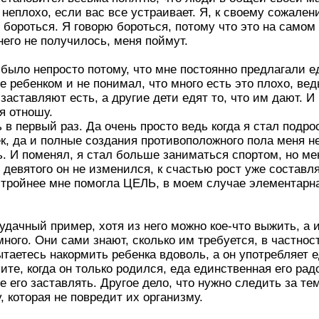
 неплохо, если вас все устраивает. Я, к своему сожале
бороться. Я говорю бороться, потому что это на самом 
 него не получилось, меня поймут.
 было непросто потому, что мне постоянно предлагали 
е ребенком и не понимал, что много есть это плохо, ве
 заставляют есть, а другие дети едят то, что им дают.
бя отношу.
ь в первый раз. Да очень просто ведь когда я стал подро
к, да и полные создания противоположного пола меня не
ь. И поменял, я стал больше заниматься спортом, но ме
цу девятого он не изменился, к счастью рост уже составл
тройнее мне помогла ЦЕЛЬ, в моем случае элементарна
ь удачный пример, хотя из него можно кое-что выжить, а 
ного. Они сами знают, сколько им требуется, в частнос
таетесь накормить ребенка вдоволь, а он употребляет е
ите, когда он только родился, еда единственная его рад
е его заставлять. Другое дело, что нужно следить за те
 которая не повредит их организму.