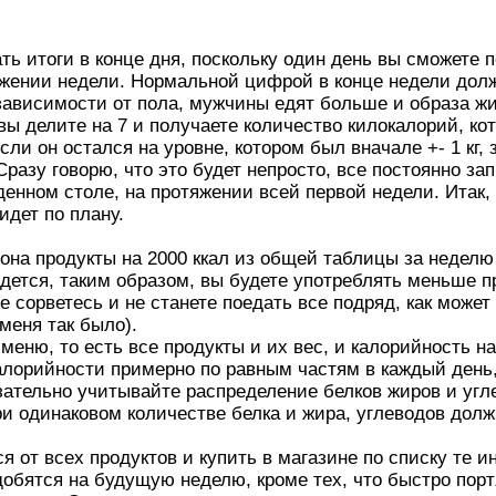
ь итоги в конце дня, поскольку один день вы сможете п
яжении недели. Нормальной цифрой в конце недели долж
в зависимости от пола, мужчины едят больше и образа ж
вы делите на 7 и получаете количество килокалорий, ко
сли он остался на уровне, котором был вначале +- 1 кг, 
 Сразу говорю, что это будет непросто, все постоянно з
денном столе, на протяжении всей первой недели. Итак,
идет по плану.
иона продукты на 2000 ккал из общей таблицы за неделю
идется, таким образом, вы будете употреблять меньше п
е сорветесь и не станете поедать все подряд, как може
меня так было).
меню, то есть все продукты и их вес, и калорийность 
лорийности примерно по равным частям в каждый день, 
ательно учитывайте распределение белков жиров и угл
при одинаковом количестве белка и жира, углеводов дол
я от всех продуктов и купить в магазине по списку те и
добятся на будущую неделю, кроме тех, что быстро порт