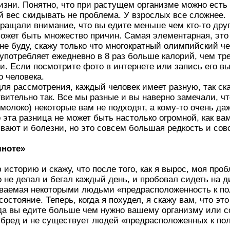
изни. Понятно, что при растущем организме можно есть 
й вес скидывать не проблема. У взрослых все сложнее.
ращали внимание, что вы едите меньше чем кто-то друго
может быть множество причин. Самая элементарная, эт
 не буду, скажу только что многократный олимпийский 
потребляет ежедневно в 8 раз больше калорий, чем тре
. Если посмотрите фото в интернете или запись его вы
о человека.
ля рассмотрения, каждый человек имеет разную, так ска
вительно так. Все мы разные и вы наверно замечали, чт
молоко) некоторые вам не подходят, а кому-то очень да
 эта разница не может быть настолько огромной, как вам 
ывают и болезни, но это совсем большая редкость и сов
лноте»
историю и скажу, что после того, как я вырос, моя про
 не делал и бегал каждый день, и пробовал сидеть на д
зываемая некоторыми людьми «предрасположенность к по
остояние. Теперь, когда я похудел, я скажу вам, что это
да вы едите больше чем нужно вашему организму или со
бред и не существует людей «предрасположенных к пол