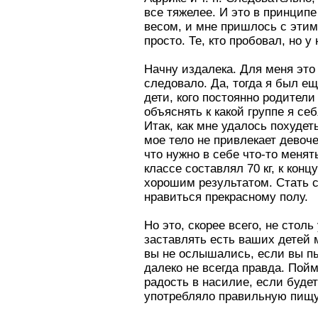
все тяжелее. И это в принципе
весом, и мне пришлось с этим 
просто. Те, кто пробовал, но у
Начну издалека. Для меня это
следовало. Да, тогда я был ещ
дети, кого постоянно родители
объяснять к какой группе я се
Итак, как мне удалось похудет
мое тело не привлекает девоче
что нужно в себе что-то менят
классе составлял 70 кг, к кон
хорошим результатом. Стать с
нравиться прекрасному полу.
Но это, скорее всего, не стол
заставлять есть ваших детей м
вы не ослышались, если вы пы
далеко не всегда правда. Пойм
радость в насилие, если будет
употребляло правильную пищу,