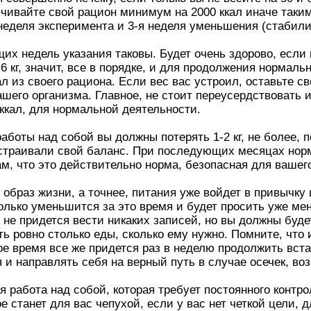
личивайте свой рацион минимум на 2000 ккал иначе таки
 неделя эксперимента и 3-я неделя уменьшения (стабили
их недель указания таковы. Будет очень здорово, если 
,6 кг, значит, все в порядке, и для продолжения нормал
л из своего рациона. Если вес вас устроил, оставьте с
шего организма. Главное, не стоит переусердствовать и п
ккал, для нормальной деятельности.
аботы над собой вы должны потерять 1-2 кг, не более, 
страивали свой баланс. При последующих месяцах нормо
м, что это действительно норма, безопасная для вашег
 образ жизни, а точнее, питания уже войдет в привычку 
олько уменьшится за это время и будет просить уже ме
не придется вести никаких записей, но вы должны будет
ь ровно столько еды, сколько ему нужно. Помните, что 
ое время все же придется раз в неделю продолжить вста
я и направлять себя на верный путь в случае осечек, во
я работа над собой, которая требует постоянного контр
е станет для вас чепухой, если у вас нет четкой цели, 