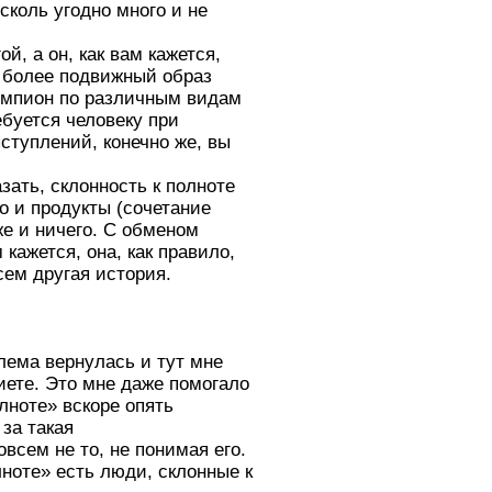
сколь угодно много и не
й, а он, как вам кажется,
о более подвижный образ
чемпион по различным видам
буется человеку при
ступлений, конечно же, вы
зать, склонность к полноте
о и продукты (сочетание
же и ничего. С обменом
кажется, она, как правило,
сем другая история.
блема вернулась и тут мне
иете. Это мне даже помогало
лноте» вскоре опять
 за такая
всем не то, не понимая его.
ноте» есть люди, склонные к