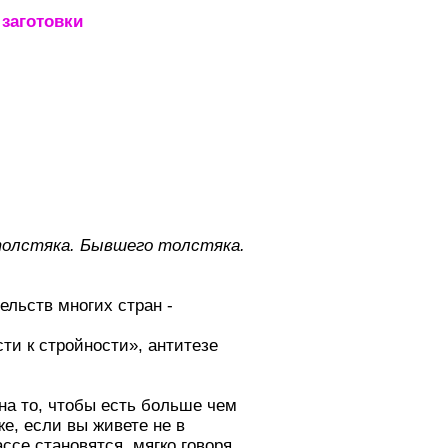
заготовки
_____________________
толстяка. Бывшего толстяка.
ельств многих стран -
ти к стройности», антитезе
на то, чтобы есть больше чем
же, если вы живете не в
ссе становятся, мягко говоря,