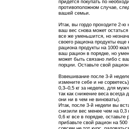
придется покупать по необход
противоположном случае, след
вашей семьи.
Итак, вы гордо проходите 2-ю
ваш вес снова может остаться 
все же уменьшится, но незнач
своего рациона продукты еще н
рациона продукты на 1000 ккал
ваш рацион в порядке, но умен
может быть связано либо с в
порции. Оставьте свой рацион
Взвешивание после 3-й неделе
измените себе и не сорветесь
0,3–0,5 кг за неделю, для муж
так как снижение веса всегда 
они ни в чем не виноваты).
Итак, после 3-й недели вы вст
снизили вес менее чем на 0,3 
0,6 кг все в порядке, оставьт
прибавьте свой рацион на 500
совсем не тот курс, радоватьс