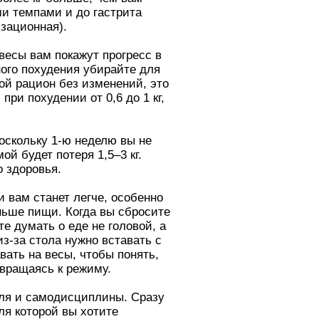
ми темпами и до гастрита
зационная).
весы вам покажут прогресс в
ьного похудения убирайте для
вой рацион без изменений, это
ри похудении от 0,6 до 1 кг,
поскольку 1-ю неделю вы не
й будет потеря 1,5–3 кг.
о здоровья.
и вам станет легче, особенно
ньше пищи. Когда вы сбросите
е думать о еде не головой, а
из-за стола нужно вставать с
вать на весы, чтобы понять,
звращаясь к режиму.
оля и самодисциплины. Сразу
для которой вы хотите