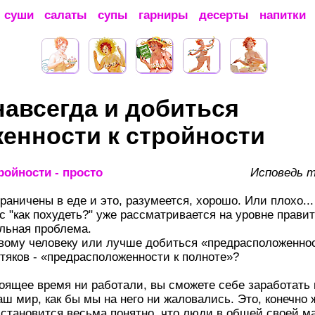
суши
салаты
супы
гарниры
десерты
напитки
навсегда и добиться
енности к стройности
Исповедь 
аничены в еде и это, разумеется, хорошо. Или плохо...
с "как похудеть?" уже рассматривается на уровне правит
льная проблема.
довому человеку или лучше добиться «предрасположеннос
яков - «предрасположенности к полноте»?
тоящее время ни работали, вы сможете себе заработать 
аш мир, как бы мы на него ни жаловались. Это, конечно 
 становится весьма понятно, что люди в общей своей ма