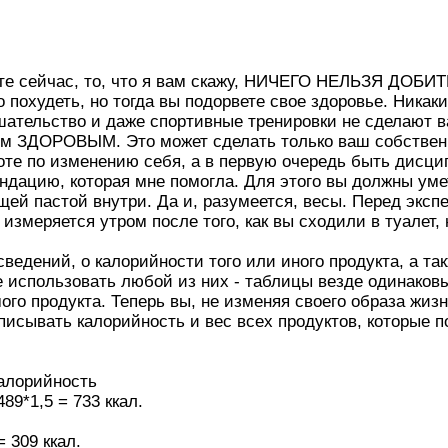
ите сейчас, то, что я вам скажу, НИЧЕГО НЕЛЬЗЯ ДО
худеть, но тогда вы подорвете свое здоровье. Никаки
шательство и даже спортивные тренировки не сделают в
том ЗДОРОВЫМ. Это может сделать только ваш собствен
боте по изменению себя, а в первую очередь быть дисц
ндацию, которая мне помогла. Для этого вы должны умет
щей пастой внутри. Да и, разумеется, весы. Перед экс
 измеряется утром после того, как вы сходили в туалет,
ведений, о калорийности того или иного продукта, а та
е использовать любой из них - таблицы везде одинаковы
ого продукта. Теперь вы, не изменяя своего образа жизн
исывать калорийность и вес всех продуктов, которые по
Калорийность
89*1,5 = 733 ккал.
 309 ккал.