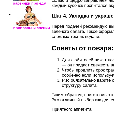
солью и щедро заправляем не
картинки про еду
каждый кусочек пропитался вк
Шаг 4. Укладка и украш
Перед подачей рекомендую выл
приправы и специи
зеленого салата. Такое оформ
сложных техник подачи.
Советы от повара:
Для любителей пикантнос
— он придаст свежесть вк
Чтобы продлить срок хран
особенно если используе
Рис обязательно варите о
структуру салата.
Таким образом, приготовив это
Это отличный выбор как для е
Приятного аппетита!