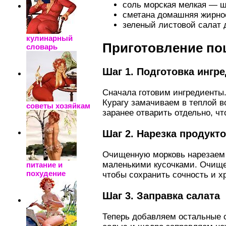
соль морская мелкая — щ
сметана домашняя жирно
зеленый листовой салат 
кулинарный
Приготовление по
словарь
Шаг 1. Подготовка ингр
Сначала готовим ингредиенты.
Курагу замачиваем в теплой 
советы хозяйкам
заранее отварить отдельно, ч
Шаг 2. Нарезка продукт
Очищенную морковь нарезаем 
маленькими кусочками. Очище
питание и
похудение
чтобы сохранить сочность и х
Шаг 3. Заправка салата
Теперь добавляем остальные 