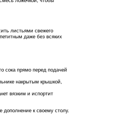
смесь ложечкой, чтобы
сить листьями свежего
ппетитным даже без всяких
о сока прямо перед подачей
ильнике накрытым крышкой,
анет вязким и испортит
е дополнение к своему столу.