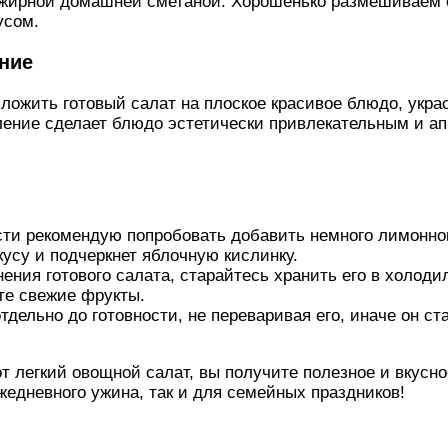
жирной домашней сметаной. Хорошенько размешиваем 
усом.
ение
ожить готовый салат на плоское красивое блюдо, укра
ление сделает блюдо эстетически привлекательным и а
ти рекомендую попробовать добавить немного лимонног
усу и подчеркнет яблочную кислинку.
ения готового салата, старайтесь хранить его в холод
те свежие фрукты.
тдельно до готовности, не переваривая его, иначе он ст
т легкий овощной салат, вы получите полезное и вкусно
жедневного ужина, так и для семейных праздников!