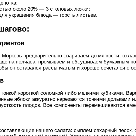
епотка;
стью около 20% — 3 столовых ложки;
для украшения блюда — горсть листьев.
шагово:
едиентов
 Морковь предварительно свариваем до мягкости, охла
воде на полчаса, промываем и обсушиваем бумажным по
тобы он оставался рассыпчатым и хорошо сочетался с 
ов
тонкой короткой соломкой либо мелкими кубиками. Вар
нные яблоки аккуратно нарезаются тонкими дольками 
русткость плодов. Все компоненты перемешиваются вме
составляющие нашего салата: сыплем сахарный песок, 