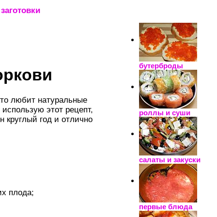
заготовки
_____________________
бутерброды
оркови
кто любит натуральные
 использую этот рецепт,
роллы и суши
н круглый год и отлично
салаты и закуски
их плода;
первые блюда