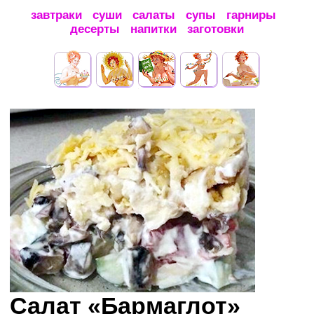
завтраки
суши
салаты
супы
гарниры
десерты
напитки
заготовки
Салат «Бармаглот»