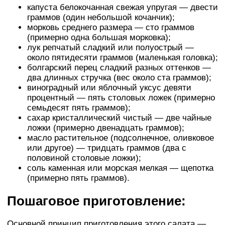
капуста белокочанная свежая упругая — двести
граммов (один небольшой кочанчик);
морковь среднего размера — сто граммов
(примерно одна большая морковка);
лук репчатый сладкий или полуострый —
около пятидесяти граммов (маленькая головка);
болгарский перец сладкий разных оттенков —
два длинных стручка (вес около ста граммов);
виноградный или яблочный уксус девяти
процентный — пять столовых ложек (примерно
семьдесят пять граммов);
сахар кристаллический чистый — две чайные
ложки (примерно двенадцать граммов);
масло растительное (подсолнечное, оливковое
или другое) — тридцать граммов (два с
половиной столовые ложки);
соль каменная или морская мелкая — щепотка
(примерно пять граммов).
Пошаговое приготовление:
Основной принцип приготовления этого салата —