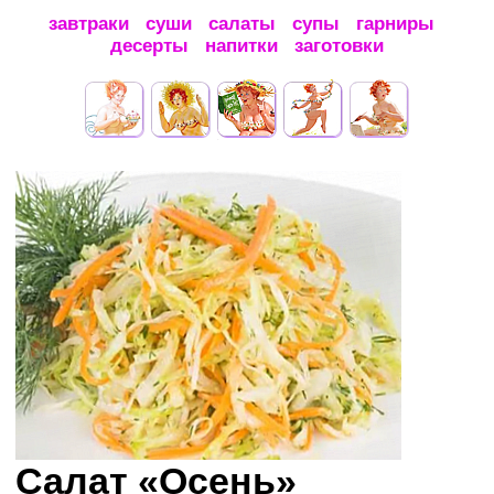
завтраки
суши
салаты
супы
гарниры
десерты
напитки
заготовки
Салат «Осень»