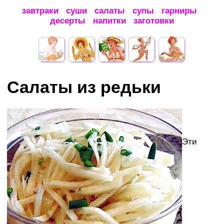
завтраки
суши
салаты
супы
гарниры
десерты
напитки
заготовки
Салаты из редьки
Эти