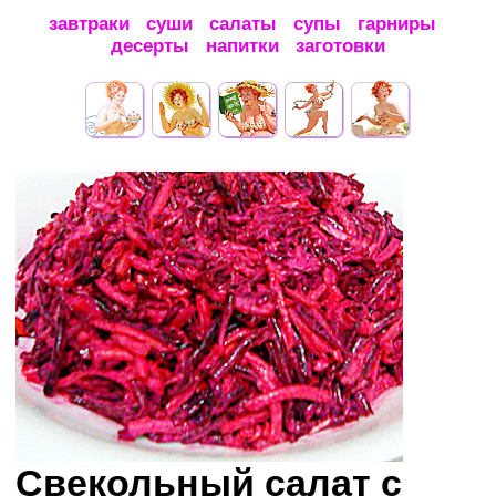
завтраки
суши
салаты
супы
гарниры
десерты
напитки
заготовки
Свекольный салат с