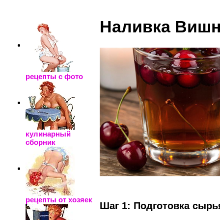
_____________________
Наливка Виш
рецепты с фото
кулинарный
сборник
рецепты от хозяек
Шаг 1: Подготовка сырь