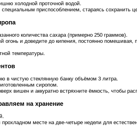
ишню холодной проточной водой.
и специальным приспособлением, стараясь сохранить це
иропа
занного количества сахара (примерно 250 граммов).
й огонь и доведите до кипения, постоянно помешивая, 
тной температуры.
ентов
ю в чистую стеклянную банку объёмом 3 литра.
иготовленным сиропом.
верх вишен и аккуратно встряхните ёмкость, чтобы рас
равляем на хранение
й.
и прохладном месте на две-четыре недели для естестве