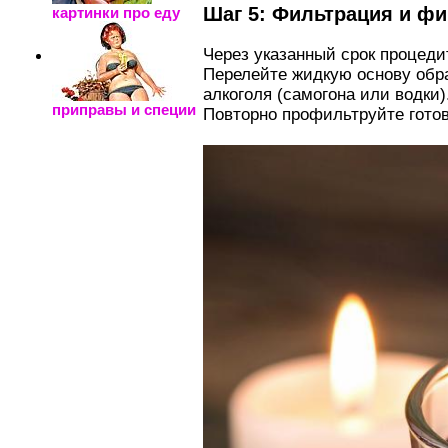
Шаг 5: Фильтрация и ф
картинки про еду
Через указанный срок процеди
Перелейте жидкую основу обра
алкоголя (самогона или водки)
приправы и специи
Повторно профильтруйте готов