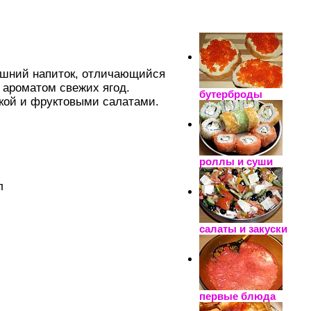
_____________________
шний напиток, отличающийся
 ароматом свежих ягод.
бутерброды
чкой и фруктовыми салатами.
роллы и суши
л
салаты и закуски
первые блюда