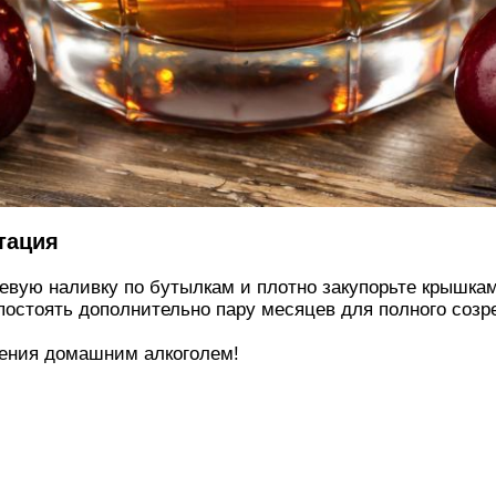
тация
вую наливку по бутылкам и плотно закупорьте крышка
постоять дополнительно пару месяцев для полного созр
дения домашним алкоголем!