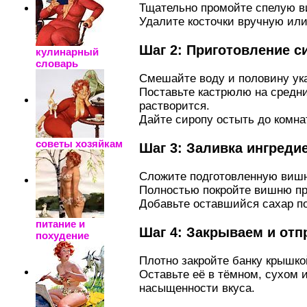
Тщательно промойте спелую в
Удалите косточки вручную ил
Шаг 2: Приготовление с
кулинарный
словарь
Смешайте воду и половину ука
Поставьте кастрюлю на средни
растворится.
Дайте сиропу остыть до комна
советы хозяйкам
Шаг 3: Заливка ингреди
Сложите подготовленную вишн
Полностью покройте вишню пр
Добавьте оставшийся сахар по
питание и
Шаг 4: Закрываем и отп
похудение
Плотно закройте банку крышко
Оставьте её в тёмном, сухом 
насыщенности вкуса.