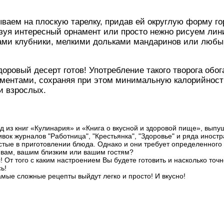
аем на плоскую тарелку, придав ей округлую форму го
азуя интересный орнамент или просто нежно рисуем лин
ами клубники, мелкими дольками мандаринов или люб
оровый десерт готов! Употребление такого творога обо
ментами, сохраняя при этом минимальную калорийность
и взрослых.
д из книг «Кулинария» и «Книга о вкусной и здоровой пище», вып
ок журналов "Работница", "Крестьянка", "Здоровье" и ряда иност
стые в приготовлении блюда. Однако и они требует определенного
и вам, вашим близким или вашим гостям?
! От того с каким настроением Вы будете готовить и насколько точ
ь!
амые сложные рецепты выйдут легко и просто! И вкусно!