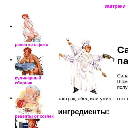
_____________________
завтраки
рецепты с фото
С
п
Сала
кулинарный
Шамп
сборник
полу
завтрак, обед или ужин - это
ингредиенты:
рецепты от хозяек