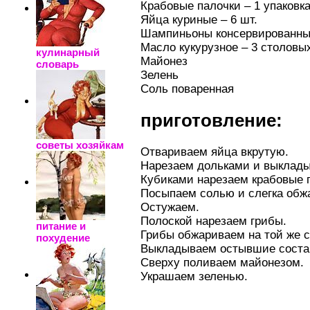
Крабовые палочки – 1 упаковк
Яйца куриные – 6 шт.
Шампиньоны консервированные
Масло кукурузное – 3 столовы
кулинарный
Майонез
словарь
Зелень
Соль поваренная
приготовление:
советы хозяйкам
Отвариваем яйца вкрутую.
Нарезаем дольками и выклады
Кубиками нарезаем крабовые 
Посыпаем солью и слегка обж
Остужаем.
Полоской нарезаем грибы.
питание и
Грибы обжариваем на той же с
похудение
Выкладываем остывшие соста
Сверху поливаем майонезом.
Украшаем зеленью.