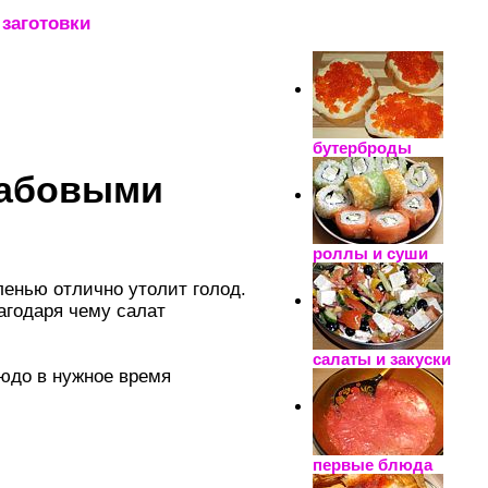
заготовки
_____________________
бутерброды
рабовыми
роллы и суши
енью отлично утолит голод.
агодаря чему салат
салаты и закуски
людо в нужное время
первые блюда