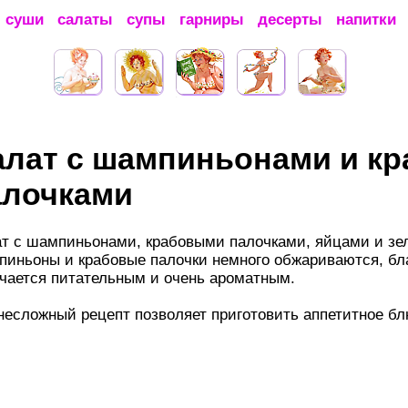
суши
салаты
супы
гарниры
десерты
напитки
алат с шампиньонами и к
алочками
т с шампиньонами, крабовыми палочками, яйцами и зел
иньоны и крабовые палочки немного обжариваются, бл
чается питательным и очень ароматным.
т несложный рецепт позволяет приготовить аппетитное б