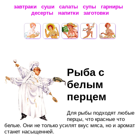
завтраки
суши
салаты
супы
гарниры
десерты
напитки
заготовки
Рыба с
белым
перцем
Для рыбы подходят любые
перцы, что красные что
белые. Они не только усилят вкус мяса, но и аромат
станет насыщенней.