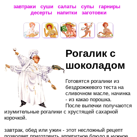
завтраки
суши
салаты
супы
гарниры
десерты
напитки
заготовки
Рогалик с
шоколадом
Готовятся рогалики из
бездрожжевого теста на
сливочном масле, начинка
- из какао порошка.
После выпечки получаются
изумительные рогалики с хрустящей сахарной
корочкой.
завтрак, обед или ужин - этот несложный рецепт
позволяет приготовить аппетитное блюдо в нужное