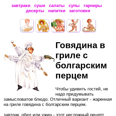
завтраки
суши
салаты
супы
гарниры
десерты
напитки
заготовки
Говядина в
гриле с
болгарским
перцем
Чтобы удивить гостей, не
надо придумывать
замысловатое блюдо. Отличный вариант - жаренная
на гриле говядина с болгарским перцем.
завтрак, обед или ужин - этот несложный рецепт