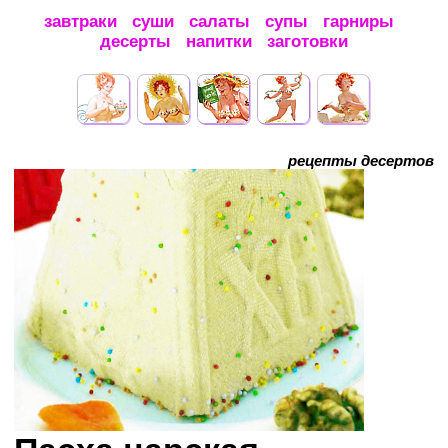
завтраки
суши
салаты
супы
гарниры
десерты
напитки
заготовки
рецепты десертов