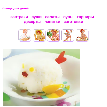
блюда для детей
завтраки
суши
салаты
супы
гарниры
десерты
напитки
заготовки