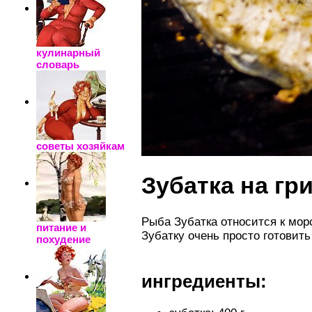
кулинарный
словарь
советы хозяйкам
Зубатка на гр
Рыба Зубатка относится к мор
питание и
Зубатку очень просто готовит
похудение
ингредиенты: