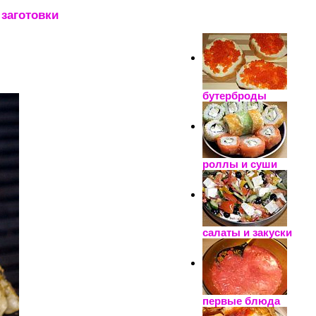
заготовки
_____________________
бутерброды
роллы и суши
салаты и закуски
первые блюда