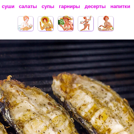
суши
салаты
супы
гарниры
десерты
напитки