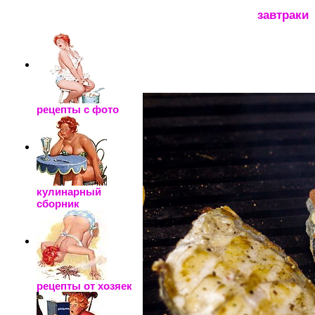
_____________________
завтраки
рецепты с фото
кулинарный
сборник
рецепты от хозяек