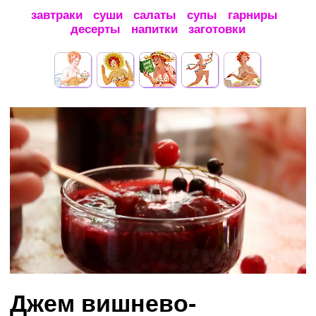
завтраки
суши
салаты
супы
гарниры
десерты
напитки
заготовки
Джем вишнево-