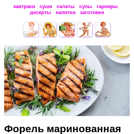
завтраки
суши
салаты
супы
гарниры
десерты
напитки
заготовки
Форель маринованная