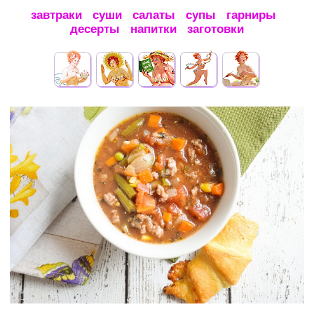
завтраки
суши
салаты
супы
гарниры
десерты
напитки
заготовки