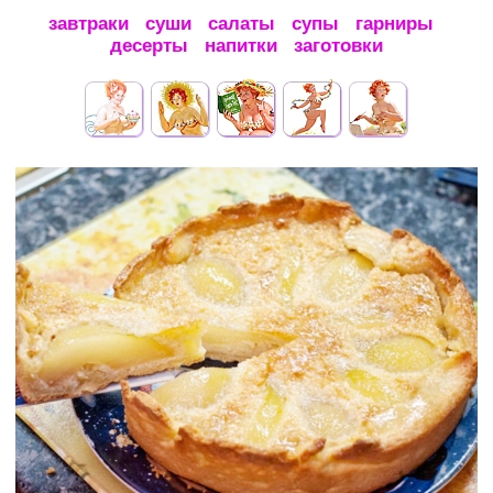
завтраки
суши
салаты
супы
гарниры
десерты
напитки
заготовки