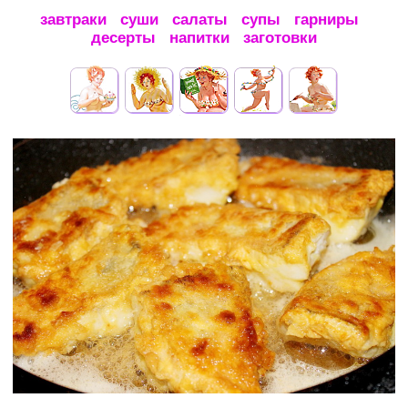
завтраки
суши
салаты
супы
гарниры
десерты
напитки
заготовки