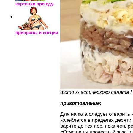
картинки про еду
приправы и специи
фото классического салата 
приготовление:
Для начала следует отварить 
колеблется в пределах десяти
варите до тех пор, пока четы
«Отче наш» прочесть 2 раза, 