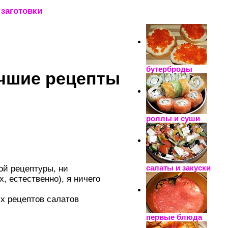
заготовки
_____________________
бутерброды
чшие рецепты
роллы и суши
салаты и закуски
ой рецептуры, ни
 естественно), я ничего
х рецептов салатов
первые блюда