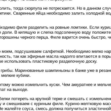
ить, тогда скорлупа не потрескается. Но в данном слу
етики. Сваренные яйца необходимо залить холодной вод
бходимо филе разделить на ровные ломтики. Если кури
е доли. В кипящую и слегка подсоленную воду положите
2 горошины черного перца. Филе варится очень быстро, 
 моем, подсушиваем салфеткой. Необходимо мелко нар
ость, так как эфирные масла надолго впитаются в поры
е использовать пластиковую разделочную доску.
 грибы. Маринованные шампиньоны в банке уже в резано
 мелкие кубики.
тому можно измельчить куски. Чем аккуратнее и мельче
лат на выходе.
белки потереть на крупной терке и смешать с измельче
ку и смешиваем с куриным филе. Курино-желтковую мас
е жалейте соуса, смесь должна получиться эластичной