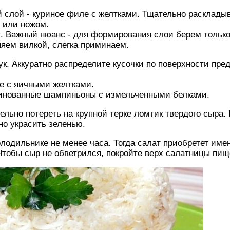
 слой - куриное филе с желтками. Тщательно расклады
 или ножом.
и. Важный нюанс - для формирования слои берем только
яем вилкой, слегка приминаем.
ук. Аккуратно распределите кусочки по поверхности пре
е с яичными желтками.
инованные шампиньоны с измельченными белками.
ельно потереть на крупной терке ломтик твердого сыра.
но украсить зеленью.
лодильнике не менее часа. Тогда салат приобретет имен
Чтобы сыр не обветрился, покройте верх салатницы пищ