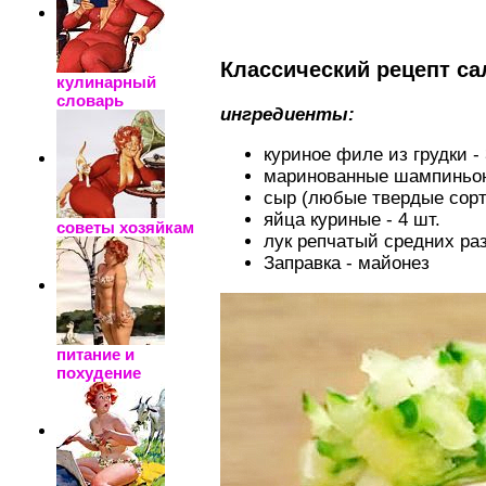
Классический рецепт са
кулинарный
словарь
ингредиенты:
куриное филе из грудки - 
маринованные шампиньоны
сыр (любые твердые сорта
яйца куриные - 4 шт.
советы хозяйкам
лук репчатый средних разм
Заправка - майонез
питание и
похудение