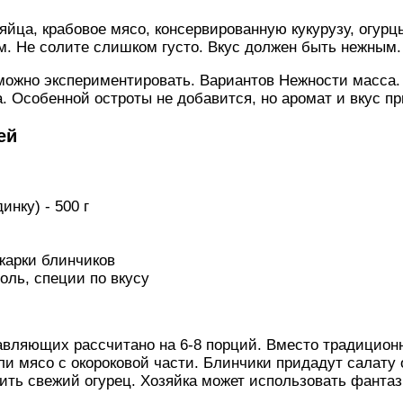
йца, крабовое мясо, консервированную кукурузу, огурц
. Не солите слишком густо. Вкус должен быть нежным.
 можно экспериментировать. Вариантов Нежности масса
а. Особенной остроты не добавится, но аромат и вкус п
ей
инку) - 500 г
жарки блинчиков
соль, специи по вкусу
авляющих рассчитано на 6-8 порций. Вместо традицион
ли мясо с окороковой части. Блинчики придадут салату
ить свежий огурец. Хозяйка может использовать фантаз