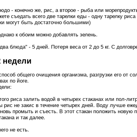
до - конечно же, рис, а второе - рыба или морепродукт
жете съедать всего две тарелки еды - одну тарелку риса
лки могут быть достаточно большими)
днако к обоим можно добавлять зелень.
ва блюда" - 5 дней. Потеря веса от 2 до 5 кг. С долго
2 недели
пособ общего очищения opгaнизма, разгрузки его от со
вах по йоге.
дели:
ого риса залить водой в четырех стаканах или пол-лит
ы рис не закис в течение четырех дней. Воду лучше еже
 вновь промыть и съесть. В этот стакан положить нову
такана и так далее.
его не есть.