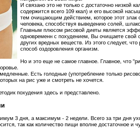
И связано это не только с достаточно низкой ка
содержится всего 109 ккал) и его высокой нас
тем очищающим действием, которое этот злак о
человека, способствуя выведению солей, шлако
Главным плюсом рисовой диеты является эффек
одновременн с похудением, Вы очищаете свой о
других вредных веществ. Из этого следует, что
способ оздоровления организм.
Но и это еще не самое главное. Главное, что "
оровье.
медленные. Есть голодные (употребление только рисовог
которых на рис уже и смотреть не хочется.
тодик похудения здесь и представлено.
ми
ум 3 дня, а максимум - 2 недели. Всего за три дня уходи
сится, так как количество пищи вполне достаточное и чу