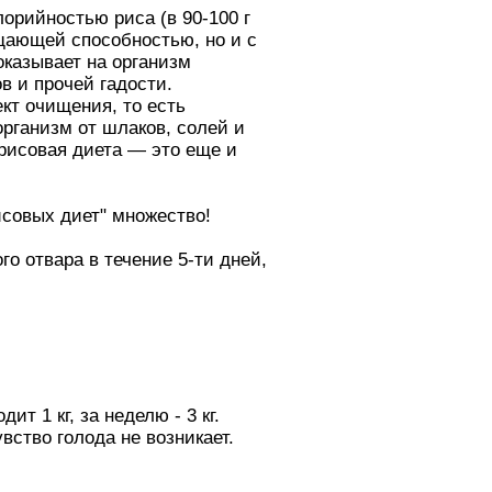
лорийностью риса (в 90-100 г
ыщающей способностью, но и с
казывает на организм
в и прочей гадости.
т очищения, то есть
рганизм от шлаков, солей и
 рисовая диета — это еще и
рисовых диет" множество!
о отвара в течение 5-ти дней,
т 1 кг, за неделю - 3 кг.
вство голода не возникает.