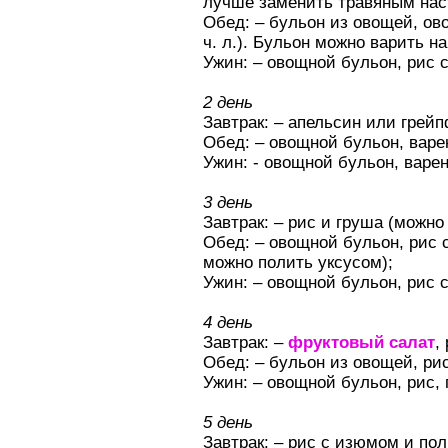
лучше заменить травяным нас
Обед: – бульон из овощей, ов
ч. л.). Бульон можно варить 
Ужин: – овощной бульон, рис с
2 день
Завтрак: – апельсин или грейп
Обед: – овощной бульон, варе
Ужин: - овощной бульон, варе
3 день
Завтрак: – рис и груша (можн
Обед: – овощной бульон, рис с
можно полить уксусом);
Ужин: – овощной бульон, рис с
4 день
Завтрак: –
фруктовый салат
,
Обед: – бульон из овощей, ри
Ужин: – овощной бульон, рис, 
5 день
Завтрак: – рис с изюмом и пол