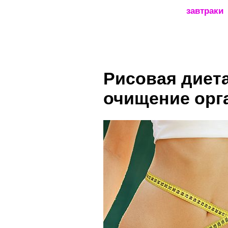
_____________________
завтраки
Рисовая диета
очищение орга