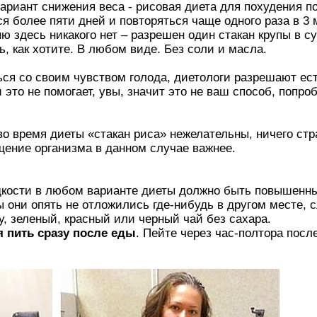
ариант снижения веса - рисовая диета для похудения п
ся более пяти дней и повторяться чаще одного раза в 3
ню здесь никакого нет – разрешен один стакан крупы в су
ь, как хотите. В любом виде. Без соли и масла.
ться со своим чувством голода, диетологи разрешают ес
и это не помогает, увы, значит это не ваш способ, попр
во время диеты «стакан риса» нежелательны, ничего стр
щение организма в данном случае важнее.
кости в любом варианте диеты должно быть повышенны
ы они опять не отложились где-нибудь в другом месте,
у, зеленый, красный или черный чай без сахара.
я пить сразу после еды
. Пейте через час-полтора посл