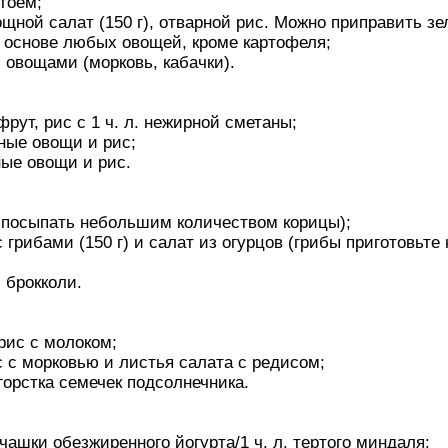
тоем;
ощной салат (150 г), отварной рис. Можно приправить з
на основе любых овощей, кроме картофеля;
 овощами (морковь, кабачки).
фрут, рис с 1 ч. л. нежирной сметаны;
ные овощи и рис;
ные овощи и рис.
о посыпать небольшим количеством корицы);
 грибами (150 г) и салат из огурцов (грибы приготовьте
 брокколи.
 рис с молоком;
с с морковью и листья салата с редисом;
горстка семечек подсолнечника.
чашки обезжиренного йогурта/1 ч. л. тертого миндаля;