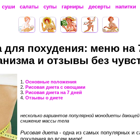
суши
салаты
супы
гарниры
десерты
напитки
 для похудения: меню на 
низма и отзывы без чувс
1.
Основные положения
2.
Рисовая диета с овощами
3.
Рисовая диета на 7 дней
4.
Отзывы о диете
несколько вариантов популярной монодиеты дающей
снижение массы тела
Рисовая диета
- одна из самых популярных и 
похудения во всем мире!