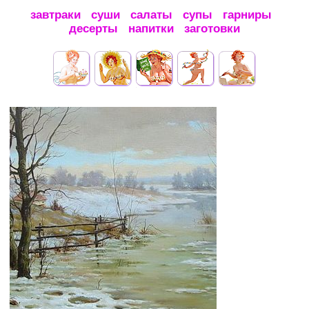
завтраки
суши
салаты
супы
гарниры
десерты
напитки
заготовки