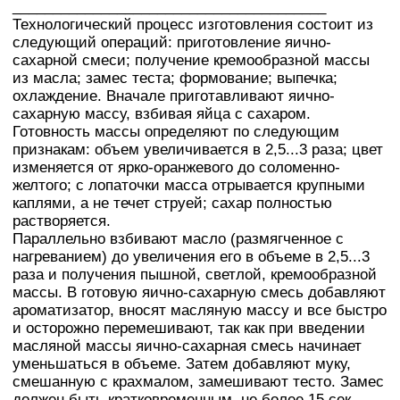
_______________________________________
Технологический процесс изготовления состоит из
следующий операций: приготовление яично-
сахарной смеси; получение кремообразной массы
из масла; замес теста; формование; выпечка;
охлаждение. Вначале приготавливают яично-
сахарную массу, взбивая яйца с сахаром.
Готовность массы определяют по следующим
признакам: объем увеличивается в 2,5...3 раза; цвет
изменяется от ярко-оранжевого до соломенно-
желтого; с лопаточки масса отрывается крупными
каплями, а не течет струей; сахар полностью
растворяется.
Параллельно взбивают масло (размягченное с
нагреванием) до увеличения его в объеме в 2,5...3
раза и получения пышной, светлой, кремообразной
массы. В готовую яично-сахарную смесь добавляют
ароматизатор, вносят масляную массу и все быстро
и осторожно перемешивают, так как при введении
масляной массы яично-сахарная смесь начинает
уменьшаться в объеме. Затем добавляют муку,
смешанную с крахмалом, замешивают тесто. Замес
должен быть кратковременным, не более 15 сек,