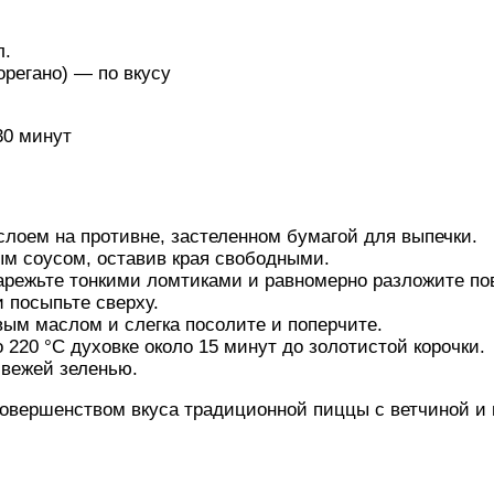
л.
орегано) — по вкусу
30 минут
слоем на противне, застеленном бумагой для выпечки.
м соусом, оставив края свободными.
режьте тонкими ломтиками и равномерно разложите пов
 посыпьте сверху.
ым маслом и слегка посолите и поперчите.
о 220 °C духовке около 15 минут до золотистой корочки.
свежей зеленью.
овершенством вкуса традиционной пиццы с ветчиной и 