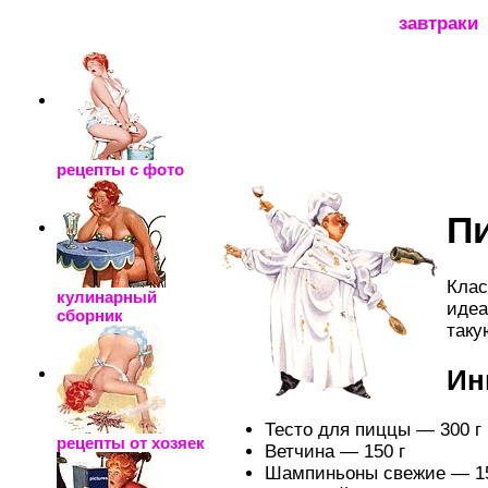
_____________________
завтраки
рецепты с фото
Пи
Клас
кулинарный
идеа
сборник
таку
Ин
Тесто для пиццы — 300 г
рецепты от хозяек
Ветчина — 150 г
Шампиньоны свежие — 15