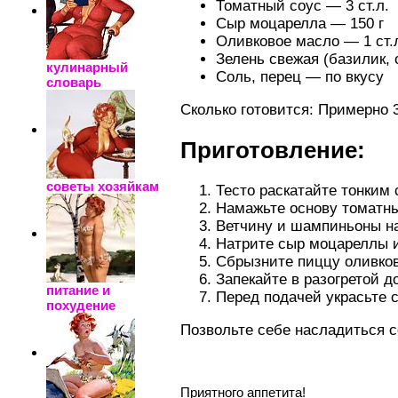
Томатный соус — 3 ст.л.
Сыр моцарелла — 150 г
Оливковое масло — 1 ст.
Зелень свежая (базилик, 
кулинарный
Соль, перец — по вкусу
словарь
Сколько готовится: Примерно 
Приготовление:
советы хозяйкам
Тесто раскатайте тонким 
Намажьте основу томатны
Ветчину и шампиньоны на
Натрите сыр моцареллы и
Сбрызните пиццу оливков
Запекайте в разогретой д
питание и
Перед подачей украсьте 
похудение
Позвольте себе насладиться с
Приятного аппетита!