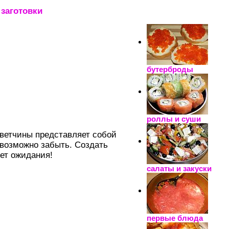
заготовки
_____________________
бутерброды
роллы и суши
 ветчины представляет собой
евозможно забыть. Создать
дет ожидания!
салаты и закуски
первые блюда