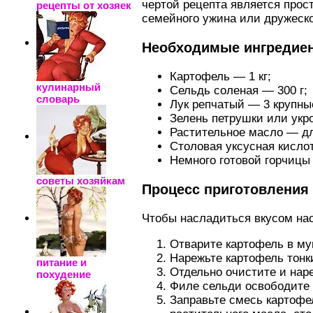
чертой рецепта является прос
рецепты от хозяек
семейного ужина или дружеско
Необходимые ингредие
Картофель — 1 кг;
кулинарный
Сельдь соленая — 300 г;
словарь
Лук репчатый — 3 крупны
Зелень петрушки или укро
Растительное масло — дл
Столовая уксусная кисло
Немного готовой горчицы 
советы хозяйкам
Процесс приготовления
Чтобы насладиться вкусом на
Отварите картофель в мун
Нарежьте картофель тонк
питание и
Отдельно очистите и наре
похудение
Филе сельди освободите 
Заправьте смесь картофе