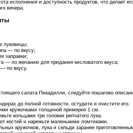
тота исполнения и доступность продуктов, что делает 
го вечера.
нты
е луковицы;
па — по вкусу;
я заправки;
та — по желанию для придания кисловатого вкуса;
— по вкусу.
стоящего салата Пикадилли, следуйте пошагово описан
дирах до полной готовности, остудите и очистите его.
ими кружочками толщиной примерно 1 см.
жьте кольцами три головки репчатого лука.
от костей и нарежьте маленькими ломтиками.
льных кружочков, лука и сельди заранее приготовленн