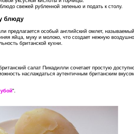
ловой уксусной кислоты и горчицы.
блюдо свежей рубленной зеленью и подать к столу.
у блюду
ли предлагается особый английский омлет, называемый *
няя яйца, муку и молоко, что создает нежную воздушно
льность британской кухни.
британский салат Пикадилли сочетает простую доступно
можность наслаждаться аутентичным британским вкусом
шубой
".