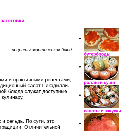
заготовки
_____________________
рецепты экзотических блюд
бутерброды
ыми и практичными рецептами,
роллы и суши
адиционный салат Пикадилли.
овой блюда служат доступные
 кулинару.
салаты и закуски
 и сельдь. По сути, это
 традиции. Отличительной