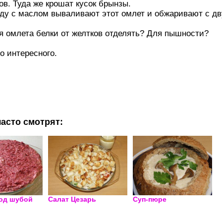
ов. Туда же крошат кусок брынзы.
ду с маслом вываливают этот омлет и обжаривают с дв
ля омлета белки от желтков отделять? Для пышности?
о интересного.
асто смотрят:
под шубой
Салат Цезарь
Суп-пюре