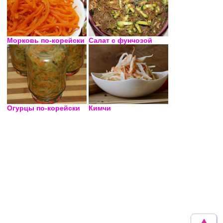
Морковь по-корейски
Салат с фунчозой
Огурцы по-корейски
Кимчи