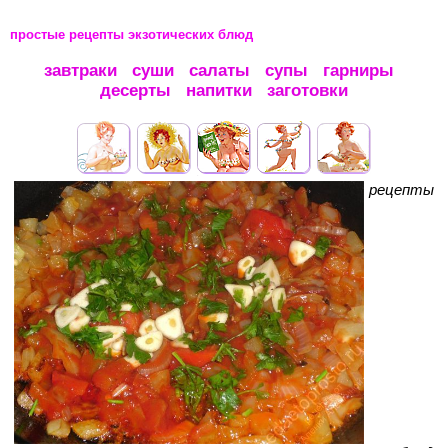
простые рецепты экзотических блюд
завтраки
суши
салаты
супы
гарниры
десерты
напитки
заготовки
рецепты