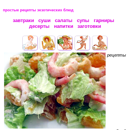
простые рецепты экзотических блюд
завтраки
суши
салаты
супы
гарниры
десерты
напитки
заготовки
рецепты