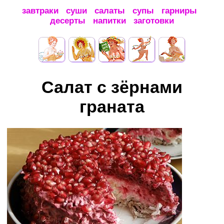
завтраки
суши
салаты
супы
гарниры
десерты
напитки
заготовки
Салат с зёрнами
граната