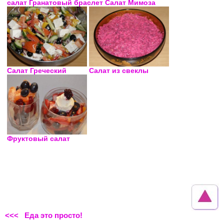
салат Гранатовый браслет
Салат Мимоза
Салат Греческий
Салат из свеклы
Фруктовый салат
<<< Еда это просто!